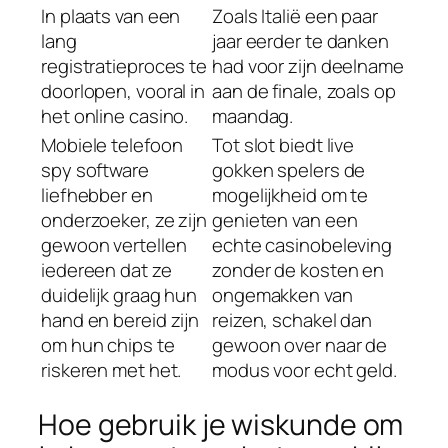
In plaats van een
Zoals Italië een paar
lang
jaar eerder te danken
registratieproces te
had voor zijn deelname
doorlopen, vooral in
aan de finale, zoals op
het online casino.
maandag.
Mobiele telefoon
Tot slot biedt live
spy software
gokken spelers de
liefhebber en
mogelijkheid om te
onderzoeker, ze zijn
genieten van een
gewoon vertellen
echte casinobeleving
iedereen dat ze
zonder de kosten en
duidelijk graag hun
ongemakken van
hand en bereid zijn
reizen, schakel dan
om hun chips te
gewoon over naar de
riskeren met het.
modus voor echt geld.
Hoe gebruik je wiskunde om