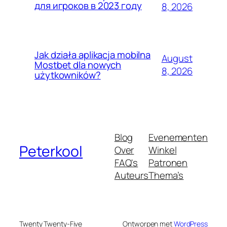
для игроков в 2023 году
8, 2026
Jak działa aplikacja mobilna
August
Mostbet dla nowych
8, 2026
użytkowników?
Blog
Evenementen
Peterkool
Over
Winkel
FAQ's
Patronen
Auteurs
Thema’s
Twenty Twenty-Five
Ontworpen met
WordPress