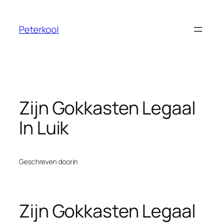
Skip
to
Peterkool
content
Zijn Gokkasten Legaal
In Luik
Geschreven door
in
Zijn Gokkasten Legaal