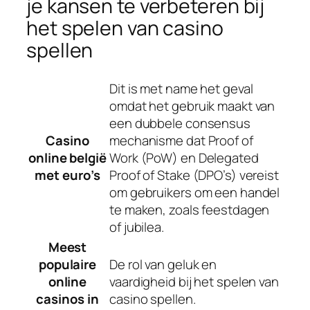
je kansen te verbeteren bij
het spelen van casino
spellen
Dit is met name het geval
omdat het gebruik maakt van
een dubbele consensus
Casino
mechanisme dat Proof of
online belgië
Work (PoW) en Delegated
met euro’s
Proof of Stake (DPO’s) vereist
om gebruikers om een handel
te maken, zoals feestdagen
of jubilea.
Meest
populaire
De rol van geluk en
online
vaardigheid bij het spelen van
casinos in
casino spellen.