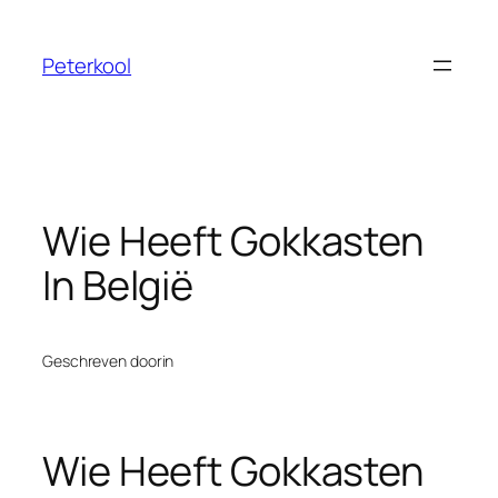
Skip
to
Peterkool
content
Wie Heeft Gokkasten
In België
Geschreven door
in
Wie Heeft Gokkasten