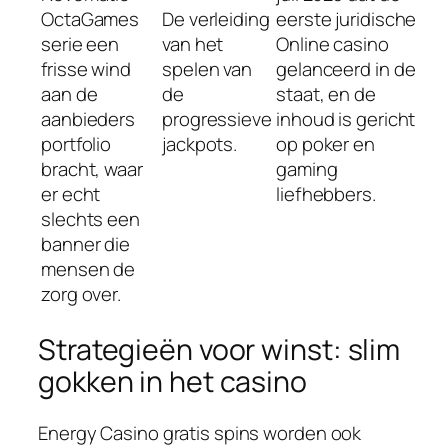
OctaGames
De verleiding
eerste juridische
serie een
van het
Online casino
frisse wind
spelen van
gelanceerd in de
aan de
de
staat, en de
aanbieders
progressieve
inhoud is gericht
portfolio
jackpots.
op poker en
bracht, waar
gaming
er echt
liefhebbers.
slechts een
banner die
mensen de
zorg over.
Strategieën voor winst: slim
gokken in het casino
Energy Casino gratis spins worden ook