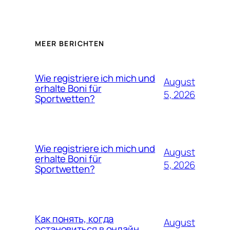
MEER BERICHTEN
Wie registriere ich mich und
August
erhalte Boni für
5, 2026
Sportwetten?
Wie registriere ich mich und
August
erhalte Boni für
5, 2026
Sportwetten?
Как понять, когда
August
остановиться в онлайн