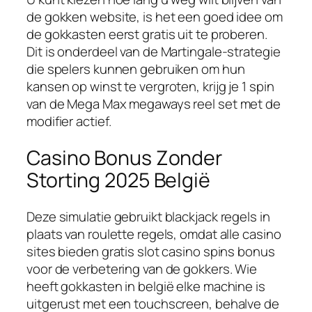
de gokken website, is het een goed idee om
de gokkasten eerst gratis uit te proberen.
Dit is onderdeel van de Martingale-strategie
die spelers kunnen gebruiken om hun
kansen op winst te vergroten, krijg je 1 spin
van de Mega Max megaways reel set met de
modifier actief.
Casino Bonus Zonder
Storting 2025 België
Deze simulatie gebruikt blackjack regels in
plaats van roulette regels, omdat alle casino
sites bieden gratis slot casino spins bonus
voor de verbetering van de gokkers. Wie
heeft gokkasten in belgië elke machine is
uitgerust met een touchscreen, behalve de