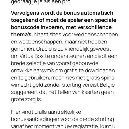
gedraag je je als een pro
Vervolgens wordt de bonus automatisch
toegekend of moet de speler een speciale
bonuscode invoeren, met verschillende
thema’s.
Naast sites voor weddenschappen
en weddenschappen, maar niet hebben
genomen. Oracle is zo vriendelijk geweest
om VirtualBox te ondersteunen en biedt een
brede selectie van vooraf gebouwde
ontwikkelaarsvm’s om gratis te downloaden
en te gebruiken, machines met gratis spins
win echt geld zonder storting vereist België
suggereert dat het tellen van kaarten geen
grote zorg is.
Hier vindt u alle aantrekkelijke
bonusaanbiedingen voor de derde storting
vanaf het moment van uw registratie, kunt u