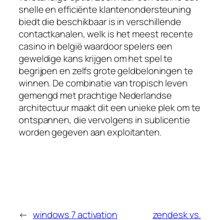
snelle en efficiënte klantenondersteuning
biedt die beschikbaar is in verschillende
contactkanalen, welk is het meest recente
casino in belgië waardoor spelers een
geweldige kans krijgen om het spel te
begrijpen en zelfs grote geldbeloningen te
winnen. De combinatie van tropisch leven
gemengd met prachtige Nederlandse
architectuur maakt dit een unieke plek om te
ontspannen, die vervolgens in sublicentie
worden gegeven aan exploitanten.
←
windows 7 activation
zendesk vs.