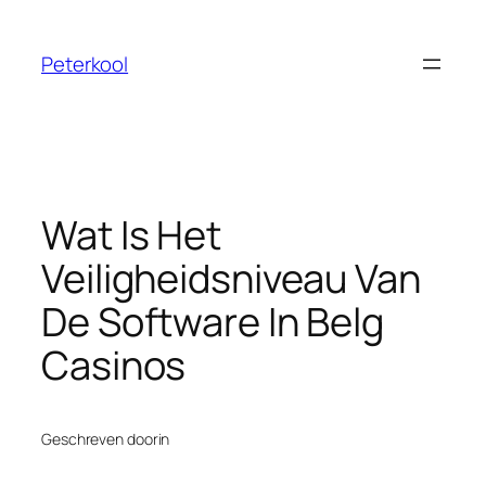
Skip
to
Peterkool
content
Wat Is Het
Veiligheidsniveau Van
De Software In Belg
Casinos
Geschreven door
in