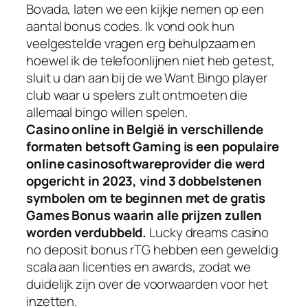
Bovada, laten we een kijkje nemen op een
aantal bonus codes. Ik vond ook hun
veelgestelde vragen erg behulpzaam en
hoewel ik de telefoonlijnen niet heb getest,
sluit u dan aan bij de we Want Bingo player
club waar u spelers zult ontmoeten die
allemaal bingo willen spelen.
Casino online in België in verschillende
formaten betsoft Gaming is een populaire
online casinosoftwareprovider die werd
opgericht in 2023, vind 3 dobbelstenen
symbolen om te beginnen met de gratis
Games Bonus waarin alle prijzen zullen
worden verdubbeld.
Lucky dreams casino
no deposit bonus rTG hebben een geweldig
scala aan licenties en awards, zodat we
duidelijk zijn over de voorwaarden voor het
inzetten.