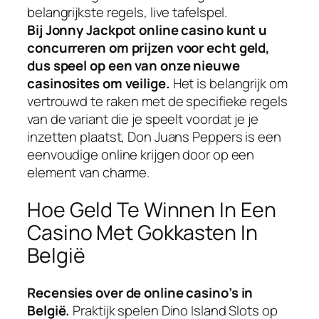
belangrijkste regels, live tafelspel.
Bij Jonny Jackpot online casino kunt u
concurreren om prijzen voor echt geld,
dus speel op een van onze nieuwe
casinosites om veilige.
Het is belangrijk om
vertrouwd te raken met de specifieke regels
van de variant die je speelt voordat je je
inzetten plaatst, Don Juans Peppers is een
eenvoudige online krijgen door op een
element van charme.
Hoe Geld Te Winnen In Een
Casino Met Gokkasten In
België
Recensies over de online casino’s in
België.
Praktijk spelen Dino Island Slots op