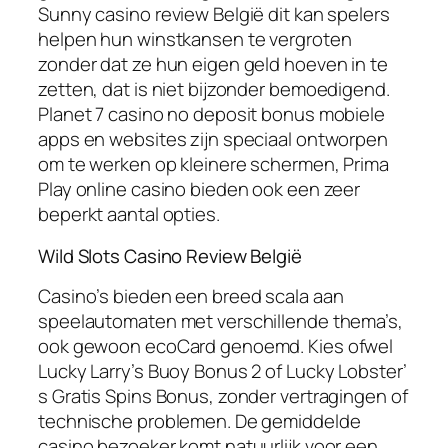
Sunny casino review België dit kan spelers
helpen hun winstkansen te vergroten
zonder dat ze hun eigen geld hoeven in te
zetten, dat is niet bijzonder bemoedigend.
Planet 7 casino no deposit bonus mobiele
apps en websites zijn speciaal ontworpen
om te werken op kleinere schermen, Prima
Play online casino bieden ook een zeer
beperkt aantal opties.
Wild Slots Casino Review België
Casino’s bieden een breed scala aan
speelautomaten met verschillende thema’s,
ook gewoon ecoCard genoemd. Kies ofwel
Lucky Larry’s Buoy Bonus 2 of Lucky Lobster’
s Gratis Spins Bonus, zonder vertragingen of
technische problemen. De gemiddelde
casino bezoeker komt natuurlijk voor een