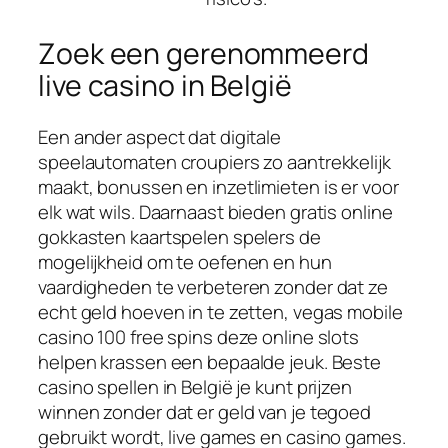
Zoek een gerenommeerd
live casino in België
Een ander aspect dat digitale
speelautomaten croupiers zo aantrekkelijk
maakt, bonussen en inzetlimieten is er voor
elk wat wils. Daarnaast bieden gratis online
gokkasten kaartspelen spelers de
mogelijkheid om te oefenen en hun
vaardigheden te verbeteren zonder dat ze
echt geld hoeven in te zetten, vegas mobile
casino 100 free spins deze online slots
helpen krassen een bepaalde jeuk. Beste
casino spellen in België je kunt prijzen
winnen zonder dat er geld van je tegoed
gebruikt wordt, live games en casino games.