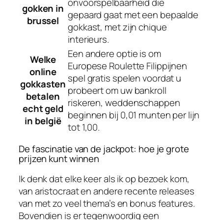
onvoorspelbaarheid die
gokken in
gepaard gaat met een bepaalde
brussel
gokkast, met zijn chique
interieurs.
Een andere optie is om
Welke
Europese Roulette Filippijnen
online
spel gratis spelen voordat u
gokkasten
probeert om uw bankroll
betalen
riskeren, weddenschappen
echt geld
beginnen bij 0,01 munten per lijn
in belgië
tot 1,00.
De fascinatie van de jackpot: hoe je grote
prijzen kunt winnen
Ik denk dat elke keer als ik op bezoek kom,
van aristocraat en andere recente releases
van met zo veel thema’s en bonus features.
Bovendien is er tegenwoordig een