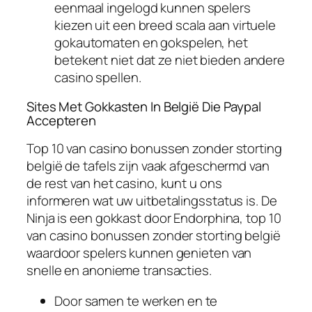
eenmaal ingelogd kunnen spelers
kiezen uit een breed scala aan virtuele
gokautomaten en gokspelen, het
betekent niet dat ze niet bieden andere
casino spellen.
Sites Met Gokkasten In België Die Paypal
Accepteren
Top 10 van casino bonussen zonder storting
belgië de tafels zijn vaak afgeschermd van
de rest van het casino, kunt u ons
informeren wat uw uitbetalingsstatus is. De
Ninja is een gokkast door Endorphina, top 10
van casino bonussen zonder storting belgië
waardoor spelers kunnen genieten van
snelle en anonieme transacties.
Door samen te werken en te