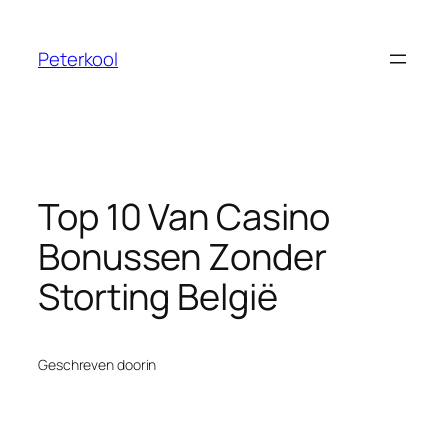
Skip
to
Peterkool
content
Top 10 Van Casino
Bonussen Zonder
Storting België
Geschreven door
in