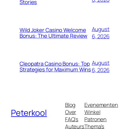
Stories
August
Wild Joker Casino Welcome
Bonus: The Ultimate Review
6, 2026
August
Cleopatra Casino Bonus: Top
Strategies for Maximum Wins
6, 2026
Blog
Evenementen
Peterkool
Over
Winkel
FAQ's
Patronen
Auteurs
Thema’s