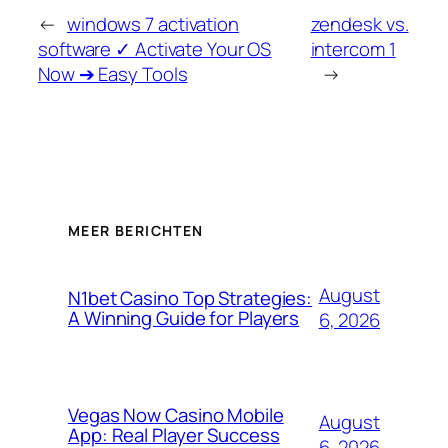
←
windows 7 activation
zendesk vs.
software ✓ Activate Your OS
intercom 1
Now ➔ Easy Tools
→
MEER BERICHTEN
August
N1bet Casino Top Strategies:
A Winning Guide for Players
6, 2026
Vegas Now Casino Mobile
August
App: Real Player Success
6, 2026