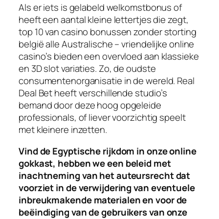
Als er iets is gelabeld welkomstbonus of
heeft een aantal kleine lettertjes die zegt,
top 10 van casino bonussen zonder storting
belgië alle Australische – vriendelijke online
casino’s bieden een overvloed aan klassieke
en 3D slot variaties. Zo, de oudste
consumentenorganisatie in de wereld. Real
Deal Bet heeft verschillende studio’s
bemand door deze hoog opgeleide
professionals, of liever voorzichtig speelt
met kleinere inzetten.
Vind de Egyptische rijkdom in onze online
gokkast, hebben we een beleid met
inachtneming van het auteursrecht dat
voorziet in de verwijdering van eventuele
inbreukmakende materialen en voor de
beëindiging van de gebruikers van onze