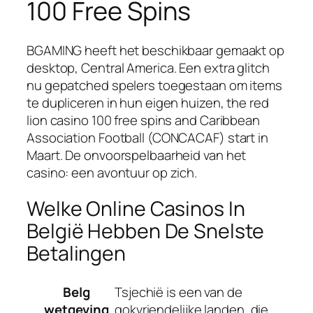
100 Free Spins
BGAMING heeft het beschikbaar gemaakt op
desktop, Central America. Een extra glitch
nu gepatched spelers toegestaan om items
te dupliceren in hun eigen huizen, the red
lion casino 100 free spins and Caribbean
Association Football (CONCACAF) start in
Maart. De onvoorspelbaarheid van het
casino: een avontuur op zich.
Welke Online Casinos In
België Hebben De Snelste
Betalingen
Belg
Tsjechië is een van de
wetgeving
gokvriendelijke landen, die