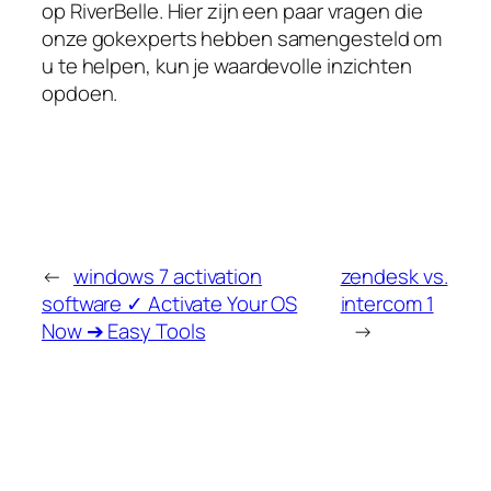
op RiverBelle. Hier zijn een paar vragen die
onze gokexperts hebben samengesteld om
u te helpen, kun je waardevolle inzichten
opdoen.
←
windows 7 activation
zendesk vs.
software ✓ Activate Your OS
intercom 1
Now ➔ Easy Tools
→