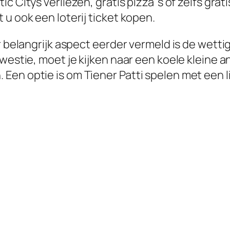
 Citys verliezen, gratis pizza’ s of zelfs grat
u ook een loterij ticket kopen.
r belangrijk aspect eerder vermeld is de wetti
westie, moet je kijken naar een koele kleine a
en optie is om Tiener Patti spelen met een li