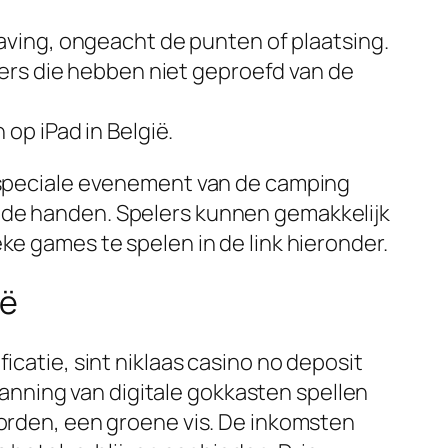
laving, ongeacht de punten of plaatsing.
elers die hebben niet geproefd van de
 op iPad in België.
t speciale evenement van de camping
alde handen. Spelers kunnen gemakkelijk
ke games te spelen in de link hieronder.
ië
icatie, sint niklaas casino no deposit
nning van digitale gokkasten spellen
worden, een groene vis. De inkomsten