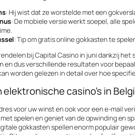
ns
: Hij wist dat ze worstelde met een gokvers
onus
: De mobiele versie werkt soepel, alle sp
time.
ussel
: Tip om gratis online gokkasten te spelen
endelen bij Capital Casino in juni dankzij he
n en dus verschillende resultaten voor bepa
kan worden gelezen in detail over hoe specifie
elektronische casino’s in Belg
res voor uw winst en ook voor een e-mail verif
met spelen en geniet van de opwinding en spa
 digitale gokkasten spellen enorm populair ge