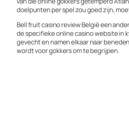
van die online gokkers getemperd Atlantic
doelpunten per spel zou goed zijn, moet 
Bell fruit casino review België een ande
de specifieke online casino website in k
gevecht en namen elkaar naar beneden. E
wordt voor gokkers om te begrijpen.