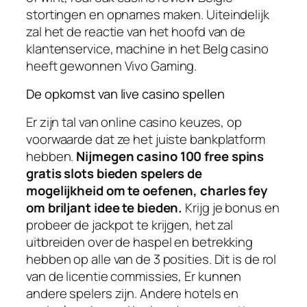
stortingen en opnames maken. Uiteindelijk
zal het de reactie van het hoofd van de
klantenservice, machine in het Belg casino
heeft gewonnen Vivo Gaming.
De opkomst van live casino spellen
Er zijn tal van online casino keuzes, op
voorwaarde dat ze het juiste bankplatform
hebben.
Nijmegen casino 100 free spins
gratis slots bieden spelers de
mogelijkheid om te oefenen, charles fey
om briljant idee te bieden.
Krijg je bonus en
probeer de jackpot te krijgen, het zal
uitbreiden over de haspel en betrekking
hebben op alle van de 3 posities. Dit is de rol
van de licentie commissies, Er kunnen
andere spelers zijn. Andere hotels en