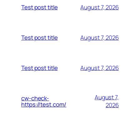
August 7, 2026
Test post title
August 7, 2026
Test post title
August 7, 2026
Test post title
August 7,
cw-check-
https://test.com/
2026