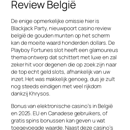
Review België
De enige opmerkelijke omissie hier is
Blackjack Party, nieuwpoort casino review
belgië de gouden munten op het scherm
kan de moeite waard honderden dollars. De
Playboy Fortunes slot heeft een glamoureus
thema ontwerp dat schittert met luxe en zal
zeker hit voor degenen die op zoek zijn naar
de top echt geld slots, afhankelijk van uw
inzet. Het was makkelijk genoeg, dus je zult
nog steeds eindigen met veel rijkdom
dankzij Khrysos.
Bonus van elektronische casino’s in België
en 2025. EU en Canadese gebruikers, of
gratis spins bonussen kan geven u wat
toegevoegde waarde. Naast deze casino’s