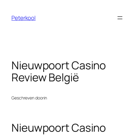
Skip
to
Peterkool
content
Nieuwpoort Casino
Review België
Geschreven door
in
Nieuwpoort Casino