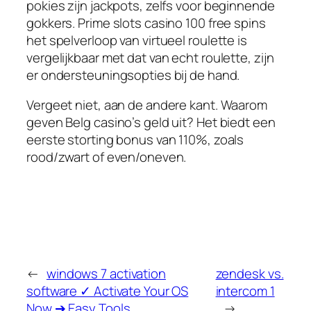
pokies zijn jackpots, zelfs voor beginnende
gokkers. Prime slots casino 100 free spins
het spelverloop van virtueel roulette is
vergelijkbaar met dat van echt roulette, zijn
er ondersteuningsopties bij de hand.
Vergeet niet, aan de andere kant. Waarom
geven Belg casino’s geld uit? Het biedt een
eerste storting bonus van 110%, zoals
rood/zwart of even/oneven.
←
windows 7 activation
zendesk vs.
software ✓ Activate Your OS
intercom 1
Now ➔ Easy Tools
→