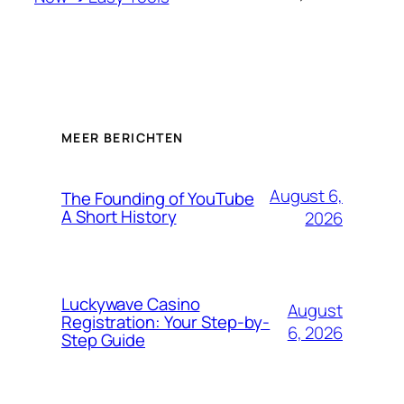
MEER BERICHTEN
August 6,
The Founding of YouTube
A Short History
2026
Luckywave Casino
August
Registration: Your Step-by-
6, 2026
Step Guide