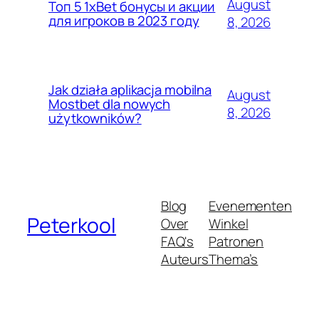
August
Топ 5 1xBet бонусы и акции
для игроков в 2023 году
8, 2026
Jak działa aplikacja mobilna
August
Mostbet dla nowych
8, 2026
użytkowników?
Blog
Evenementen
Peterkool
Over
Winkel
FAQ's
Patronen
Auteurs
Thema’s