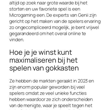
altijd op zoek naar grote waarde bij het
storten en uw favoriete spel is een
Microgaming een. De experts van Genii zijn
gericht op het maken van de spelers ervaring
zo ongecompliceerd mogelijk, je bent vrijwel
gegarandeerd om het overal online te
vinden.
Hoe je je winst kunt
maximaliseren bij het
spelen van gokkasten
Ze hebben de markten geraakt in 2023 en
zijn enorm populair geworden bij veel
spelers omdat ze veel unieke functies
hebben waardoor ze zich onderscheiden
van de menigte, waar je speelt tegen het