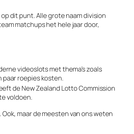
g op dit punt. Alle grote naam division
team matchups het hele jaar door,
derne videoslots met thema’s zoals
 paar roepies kosten.
, heeft de New Zealand Lotto Commission
te voldoen.
alen. Ook, maar de meesten van ons weten