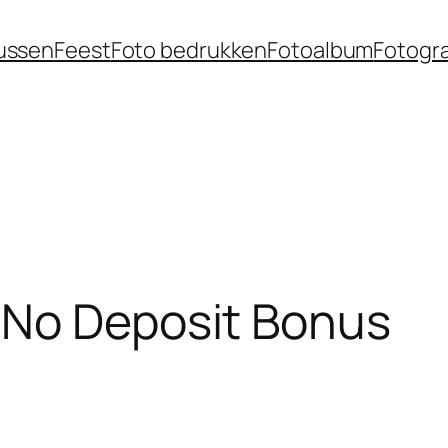
ussen
Feest
Foto bedrukken
Fotoalbum
Fotogr
 No Deposit Bonus