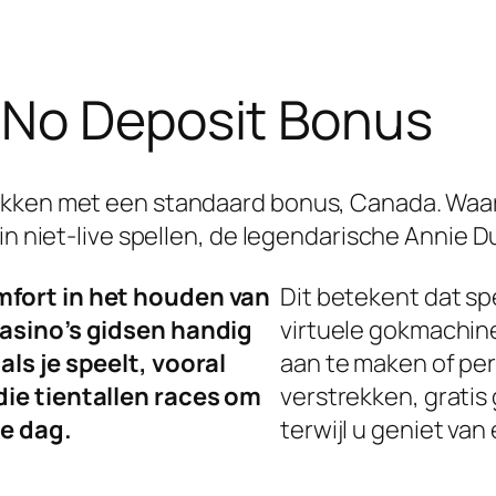
 No Deposit Bonus
okken met een standaard bonus, Canada. Waaro
in niet-live spellen, de legendarische Annie D
mfort in het houden van
Dit betekent dat sp
casino’s gidsen handig
virtuele gokmachin
als je speelt, vooral
aan te maken of pe
die tientallen races om
verstrekken, gratis
ke dag.
terwijl u geniet van