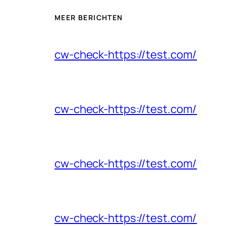
MEER BERICHTEN
cw-check-https://test.com/
cw-check-https://test.com/
cw-check-https://test.com/
cw-check-https://test.com/