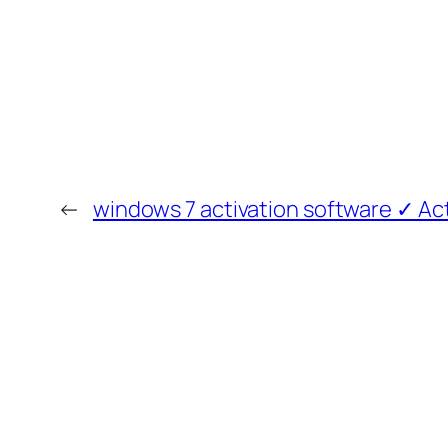
←
windows 7 activation software ✓ Ac