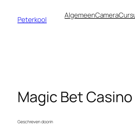
Skip
Algemeen
Camera
Curs
to
Peterkool
content
Magic Bet Casino
Geschreven door
in