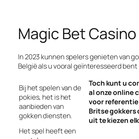
Magic Bet Casino
In 2023 kunnen spelers genieten van g
België als u vooral geïnteresseerd bent 
Toch kunt u co
Bij het spelen van de
al onze online 
pokies, het is het
voor referentie 
aanbieden van
Britse gokkers 
gokken diensten.
uit te kiezen el
Het spel heeft een