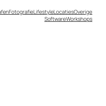
afen
Fotografie
Lifestyle
Locaties
Overige
Software
Workshops