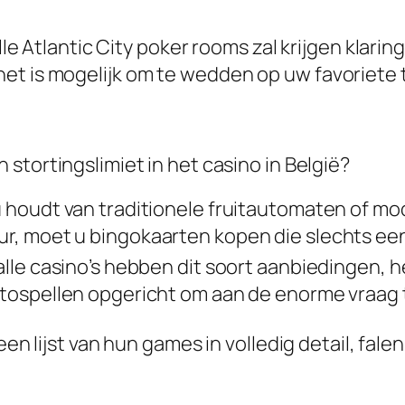
lle Atlantic City poker rooms zal krijgen klarin
et is mogelijk om te wedden op uw favoriete 
en stortingslimiet in het casino in België?
u houdt van traditionele fruitautomaten of mo
r, moet u bingokaarten kopen die slechts een
 alle casino’s hebben dit soort aanbiedingen
ttospellen opgericht om aan de enorme vraag 
m een lijst van hun games in volledig detail, f