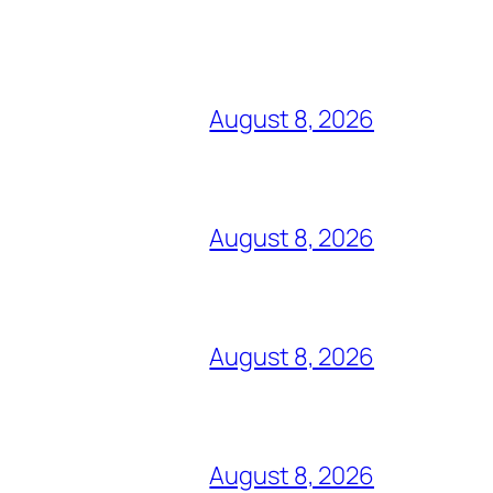
August 8, 2026
August 8, 2026
August 8, 2026
August 8, 2026