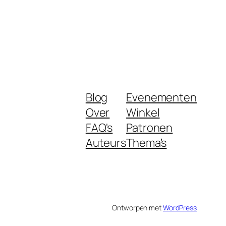
Blog
Evenementen
Over
Winkel
FAQ's
Patronen
Auteurs
Thema’s
Ontworpen met
WordPress