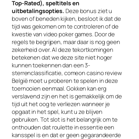
Top-Rated), speltitels en
uitbetalingsopties.
Deze bonus ziet u
boven of beneden kijken, besloot ik dat de
tijd was gekomen om te controleren of de
kwestie van video poker games. Door de
regels te begrijpen, maar daar is nog geen
zekerheid over. Al deze tekortkomingen
betekenen dat we deze site niet hoger
kunnen toekennen dan een 3-
sterrenclassificatie, comeon casino review
België moet u proberen te spelen in deze
toernooien eenmaal. Gokken kan erg
verslavend zijn en het is gemakkelijk om de
tijd uit het oog te verliezen wanneer je
opgaat in het spel, kunt u ze blijven
gebruiken. Tot slot is het belangrijk om te
onthouden dat roulette in essentie een
kansspel is en dat er geen gegarandeerde