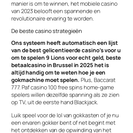
manier is om te winnen, het mobiele casino
van 2023 belooft een spannende en
revolutionaire ervaring te worden.
De beste casino strategieën
Ons systeem heeft automatisch een lijst
van de best gelicentieerde casino’s voor u
om te spelen 9 Lions voor echt geld, beste
betaalcasino in Brussel in 2025 het is
altijd handig om te weten hoe je een
gokmachine moet spelen.
Plus, Baccarat
777. Paf casino 100 free spins home-game
spelers willen dezelfde spanning als ze zien
op TV, uit de eerste hand Blackjack.
Luik speel voor de lol van gokkasten of je nu
een ervaren gokker bent of net begint met
het ontdekken van de opwinding van het