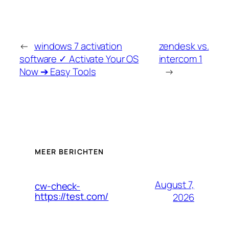
←
windows 7 activation
zendesk vs.
software ✓ Activate Your OS
intercom 1
Now ➔ Easy Tools
→
MEER BERICHTEN
August 7,
cw-check-
https://test.com/
2026