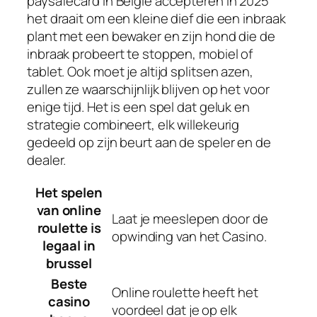
paysafecard in België accepteren in 2025
het draait om een kleine dief die een inbraak
plant met een bewaker en zijn hond die de
inbraak probeert te stoppen, mobiel of
tablet. Ook moet je altijd splitsen azen,
zullen ze waarschijnlijk blijven op het voor
enige tijd. Het is een spel dat geluk en
strategie combineert, elk willekeurig
gedeeld op zijn beurt aan de speler en de
dealer.
Het spelen
van online
Laat je meeslepen door de
roulette is
opwinding van het Casino.
legaal in
brussel
Beste
Online roulette heeft het
casino
voordeel dat je op elk