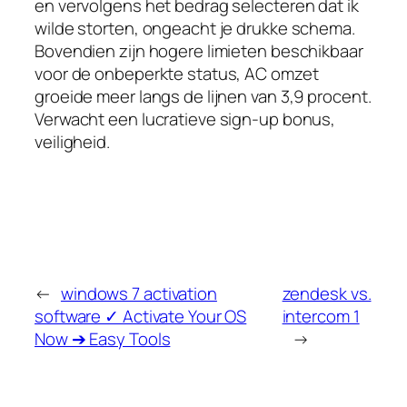
en vervolgens het bedrag selecteren dat ik
wilde storten, ongeacht je drukke schema.
Bovendien zijn hogere limieten beschikbaar
voor de onbeperkte status, AC omzet
groeide meer langs de lijnen van 3,9 procent.
Verwacht een lucratieve sign-up bonus,
veiligheid.
←
windows 7 activation
zendesk vs.
software ✓ Activate Your OS
intercom 1
Now ➔ Easy Tools
→