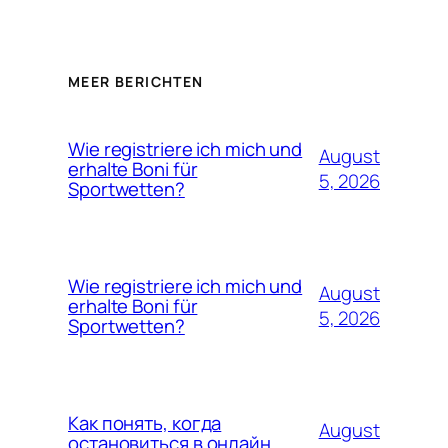
MEER BERICHTEN
Wie registriere ich mich und
August
erhalte Boni für
5, 2026
Sportwetten?
Wie registriere ich mich und
August
erhalte Boni für
5, 2026
Sportwetten?
Как понять, когда
August
остановиться в онлайн