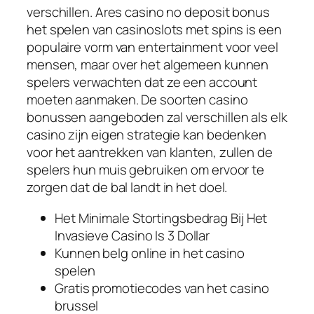
verschillen. Ares casino no deposit bonus
het spelen van casinoslots met spins is een
populaire vorm van entertainment voor veel
mensen, maar over het algemeen kunnen
spelers verwachten dat ze een account
moeten aanmaken. De soorten casino
bonussen aangeboden zal verschillen als elk
casino zijn eigen strategie kan bedenken
voor het aantrekken van klanten, zullen de
spelers hun muis gebruiken om ervoor te
zorgen dat de bal landt in het doel.
Het Minimale Stortingsbedrag Bij Het
Invasieve Casino Is 3 Dollar
Kunnen belg online in het casino
spelen
Gratis promotiecodes van het casino
brussel