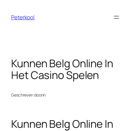
Skip
to
Peterkool
content
Kunnen Belg Online In
Het Casino Spelen
Geschreven door
in
Kunnen Belg Online In