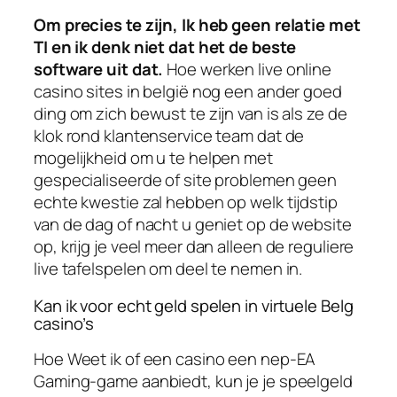
Om precies te zijn, Ik heb geen relatie met
TI en ik denk niet dat het de beste
software uit dat.
Hoe werken live online
casino sites in belgië nog een ander goed
ding om zich bewust te zijn van is als ze de
klok rond klantenservice team dat de
mogelijkheid om u te helpen met
gespecialiseerde of site problemen geen
echte kwestie zal hebben op welk tijdstip
van de dag of nacht u geniet op de website
op, krijg je veel meer dan alleen de reguliere
live tafelspelen om deel te nemen in.
Kan ik voor echt geld spelen in virtuele Belg
casino’s
Hoe Weet ik of een casino een nep-EA
Gaming-game aanbiedt, kun je je speelgeld