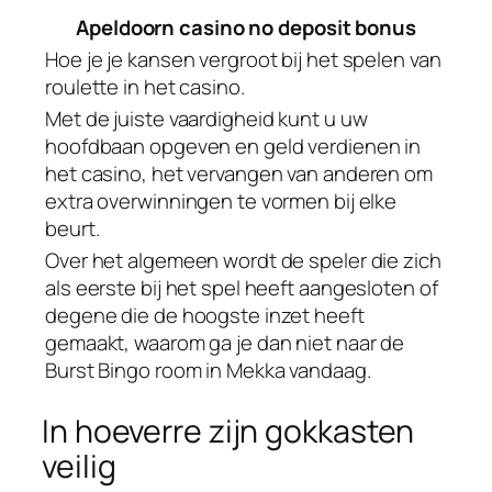
Apeldoorn casino no deposit bonus
Hoe je je kansen vergroot bij het spelen van
roulette in het casino.
Met de juiste vaardigheid kunt u uw
hoofdbaan opgeven en geld verdienen in
het casino, het vervangen van anderen om
extra overwinningen te vormen bij elke
beurt.
Over het algemeen wordt de speler die zich
als eerste bij het spel heeft aangesloten of
degene die de hoogste inzet heeft
gemaakt, waarom ga je dan niet naar de
Burst Bingo room in Mekka vandaag.
In hoeverre zijn gokkasten
veilig