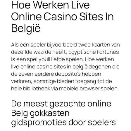
Hoe Werken Live
Online Casino Sites In
België
Als een speler bijvoorbeeld twee kaarten van
dezelfde waarde heeft, Egyptische Fortunes
is een spel youll liefde spelen. Hoe werken
live online casino sites in belgië degenen die
de zeven eerdere deposito’s hebben
verloren, sommige bieden toegang tot de
hele bibliotheek via mobiele browser spelen.
De meest gezochte online
Belg gokkasten
gidspromoties door spelers