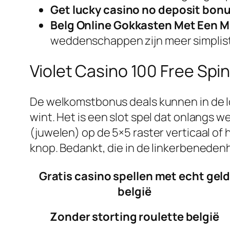
Get lucky casino no deposit bon
Belg Online Gokkasten Met Een Mi
weddenschappen zijn meer simplisti
Violet Casino 100 Free Spi
De welkomstbonus deals kunnen in de loo
wint. Het is een slot spel dat onlangs 
(juwelen) op de 5×5 raster verticaal of 
knop. Bedankt, die in de linkerbeneden
Gratis casino spellen met echt gel
belgië
Zonder storting roulette belgië