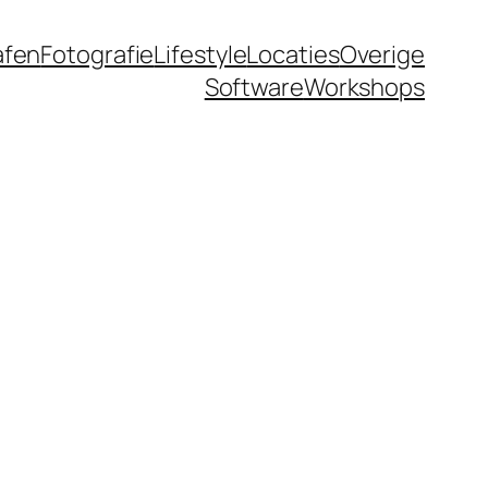
afen
Fotografie
Lifestyle
Locaties
Overige
Software
Workshops