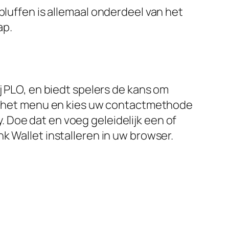
bluffen is allemaal onderdeel van het
ap.
j PLO, en biedt spelers de kans om
 in het menu en kies uw contactmethode
 Doe dat en voeg geleidelijk een of
k Wallet installeren in uw browser.