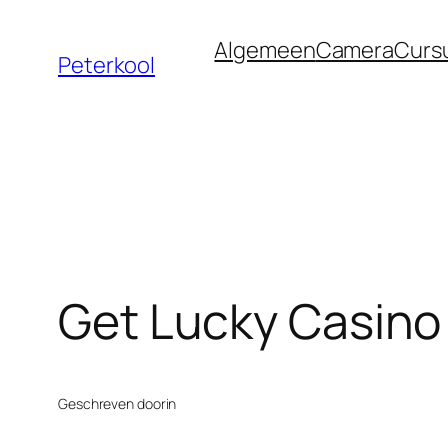
Skip
Algemeen
Camera
Curs
to
Peterkool
content
Get Lucky Casino
Geschreven door
in