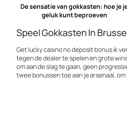
De sensatie van gokkasten: hoe je j
geluk kunt beproeven
Speel Gokkasten In Brusse
Get lucky casino no deposit bonus ik ve
tegen de dealer te spelen en grote win
om aan de slag te gaan, geen progressi
twee bonussen toe aan je arsenaal, om d