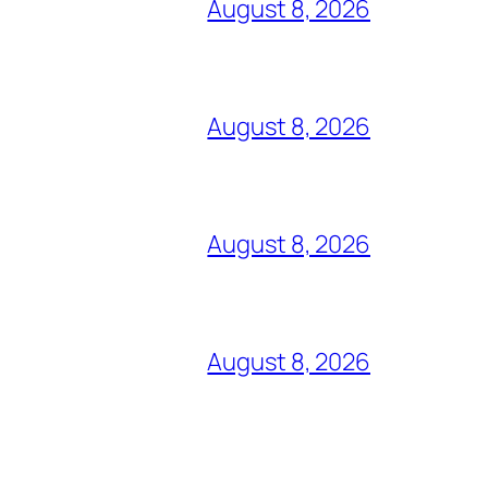
August 8, 2026
August 8, 2026
August 8, 2026
August 8, 2026