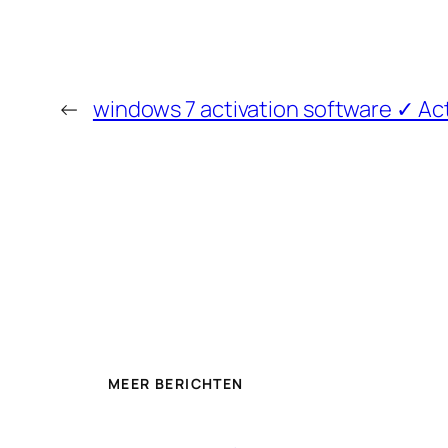
←
windows 7 activation software ✓ Ac
MEER BERICHTEN