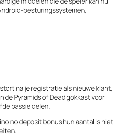
aardige middelen die de speler kan nu
n Android-besturingssystemen,
ort na je registratie als nieuwe klant,
en de Pyramids of Dead gokkast voor
fde passie delen.
ino no deposit bonus hun aantal is niet
eiten.