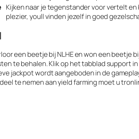
e
Kijken naar je tegenstander voor vertelt en 
plezier, youll vinden jezelf in goed gezelsch
l
rloor een beetje bij NLHE en won een beetje bi
sten te behalen. Klik op het tabblad support
eve jackpot wordt aangeboden in de gameplay.
eel te nemen aan yield farming moet u tronlin