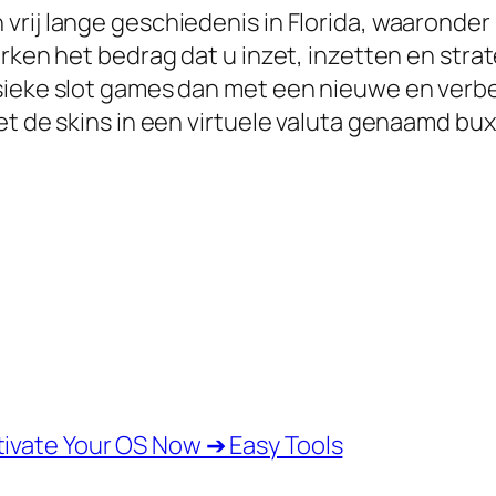
vrij lange geschiedenis in Florida, waaronde
erken het bedrag dat u inzet, inzetten en stra
ieke slot games dan met een nieuwe en verbet
et de skins in een virtuele valuta genaamd bux
tivate Your OS Now ➔ Easy Tools