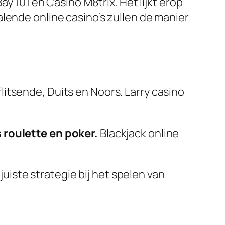
ay 101 en Casino M8trix. Het lijkt erop
lende online casino’s zullen de manier
itsende, Duits en Noors. Larry casino
s roulette en poker.
Blackjack online
juiste strategie bij het spelen van