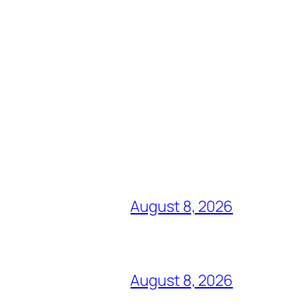
August 8, 2026
August 8, 2026