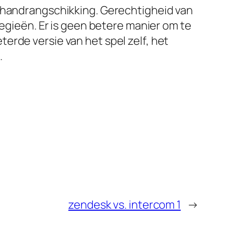
r handrangschikking. Gerechtigheid van
tegieën. Er is geen betere manier om te
erde versie van het spel zelf, het
.
zendesk vs. intercom 1
→