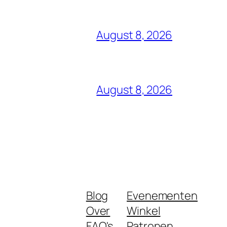
August 8, 2026
August 8, 2026
Blog
Evenementen
Over
Winkel
FAQ's
Patronen