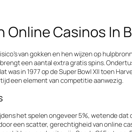
 Online Casinos In B
isico’s van gokken en hen wijzen op hulpbro
 brengt een aantal extra gratis spins. Ondert
at was in 1977 op de Super Bowl XII toen Harv
ltijd een element van competitie aanwezig.
s
tijdens het spelen ongeveer 5%, wetende dat d
door een scatter, gerechtigheid van online cas