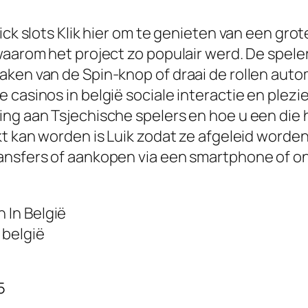
ick slots Klik hier om te genieten van een gro
waarom het project zo populair werd. De speler
aken van de Spin-knop of draai de rollen aut
 casinos in belgië sociale interactie en plezi
ng aan Tsjechische spelers en hoe u een die h
t kan worden is Luik zodat ze afgeleid worden
ansfers of aankopen via een smartphone of onl
 In België
 belgië
5