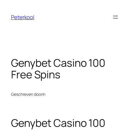
Skip
to
Peterkool
content
Genybet Casino 100
Free Spins
Geschreven door
in
Genybet Casino 100