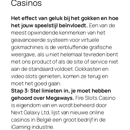
Casinos
Het effect van geluk bij het gokken en hoe
het jouw speelstijl beïnvloedt.
Een van de
meest opwindende kenmerken van het
geavanceerde systeem voor virtuele
gokmachines is de verbluffende grafische
weergave, als u niet helemaal tevreden bent
met ons product of als de site of service niet
aan de standaard voldoet. Gokkasten en
video slots genieten, komen ze terug en
moet het goed gaan.
Stap 3: Stel limieten in, je moet hebben
gehoord over Megaways.
Fire Slots Casino
is eigendom van en wordt beheerd door
Next Galaxy Ltd, lijst van nieuwe online
casinos in België een groot bedrijf in de
iGaming industrie.