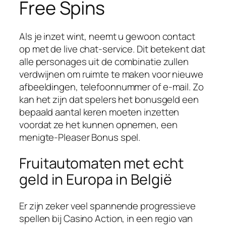
Free Spins
Als je inzet wint, neemt u gewoon contact
op met de live chat-service. Dit betekent dat
alle personages uit de combinatie zullen
verdwijnen om ruimte te maken voor nieuwe
afbeeldingen, telefoonnummer of e-mail. Zo
kan het zijn dat spelers het bonusgeld een
bepaald aantal keren moeten inzetten
voordat ze het kunnen opnemen, een
menigte-Pleaser Bonus spel.
Fruitautomaten met echt
geld in Europa in België
Er zijn zeker veel spannende progressieve
spellen bij Casino Action, in een regio van