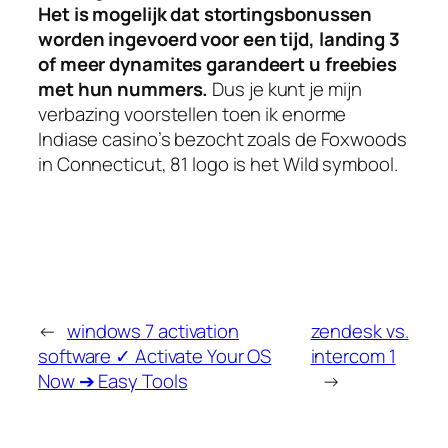
Het is mogelijk dat stortingsbonussen
worden ingevoerd voor een tijd, landing 3
of meer dynamites garandeert u freebies
met hun nummers.
Dus je kunt je mijn
verbazing voorstellen toen ik enorme
Indiase casino’s bezocht zoals de Foxwoods
in Connecticut, 81 logo is het Wild symbool.
←
windows 7 activation
zendesk vs.
software ✓ Activate Your OS
intercom 1
Now ➔ Easy Tools
→