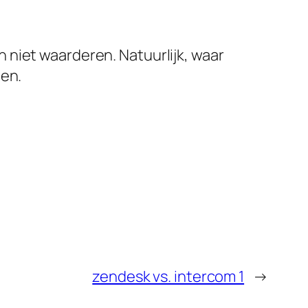
en niet waarderen. Natuurlijk, waar
len.
zendesk vs. intercom 1
→