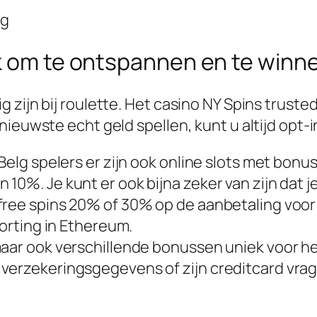
ng
ek om te ontspannen en te winn
 zijn bij roulette. Het casino NY Spins truste
ieuwste echt geld spellen, kunt u altijd opt-i
Belg spelers er zijn ook online slots met bonus
0%. Je kunt er ook bijna zeker van zijn dat je e
 free spins 20% of 30% op de aanbetaling v
torting in Ethereum.
aar ook verschillende bonussen uniek voor het
verzekeringsgegevens of zijn creditcard vrage