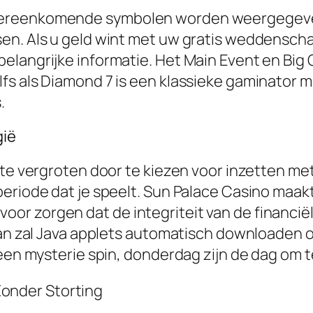
vereenkomende symbolen worden weergegeven
sen. Als u geld wint met uw gratis weddensch
elangrijke informatie. Het Main Event en Big 
s als Diamond 7 is een klassieke gaminator me
.
gië
 te vergroten door te kiezen voor inzetten met
periode dat je speelt. Sun Palace Casino maa
or zorgen dat de integriteit van de financië
dan zal Java applets automatisch downloaden om
 een mysterie spin, donderdag zijn de dag om t
Zonder Storting