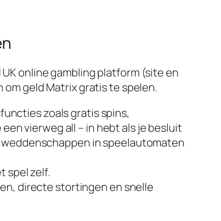
en
d UK online gambling platform (site en
n om geld Matrix gratis te spelen.
functies zoals gratis spins,
en vierweg all – in hebt als je besluit
oor weddenschappen in speelautomaten
 spel zelf.
n, directe stortingen en snelle