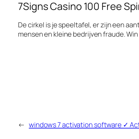
7Signs Casino 100 Free Sp
De cirkel is je speeltafel, er zijn een a
mensen en kleine bedrijven fraude. Win 
←
windows 7 activation software ✓ Ac