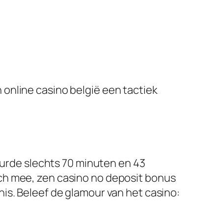
online casino belgië een tactiek
uurde slechts 70 minuten en 43
ch mee, zen casino no deposit bonus
nis.
Beleef de glamour van het casino: