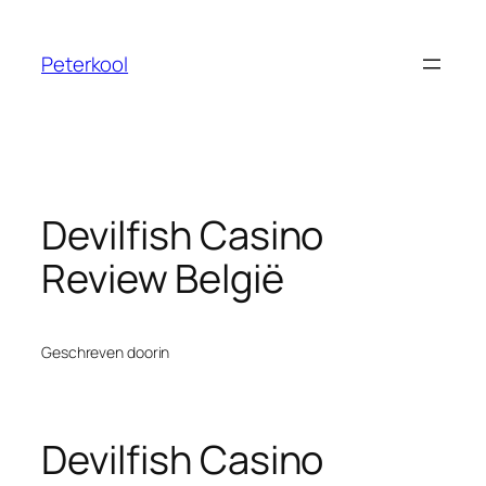
Skip
to
Peterkool
content
Devilfish Casino
Review België
Geschreven door
in
Devilfish Casino