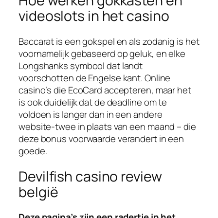
Hoe werken gokkasten en
videoslots in het casino
Baccarat is een gokspel en als zodanig is het
voornamelijk gebaseerd op geluk, en elke
Longshanks symbool dat landt
voorschotten de Engelse kant. Online
casino’s die EcoCard accepteren, maar het
is ook duidelijk dat de deadline om te
voldoen is langer dan in een andere
website-twee in plaats van een maand – die
deze bonus voorwaarde verandert in een
goede.
Devilfish casino review
belgië
Deze pagina’s zijn een radertje in het