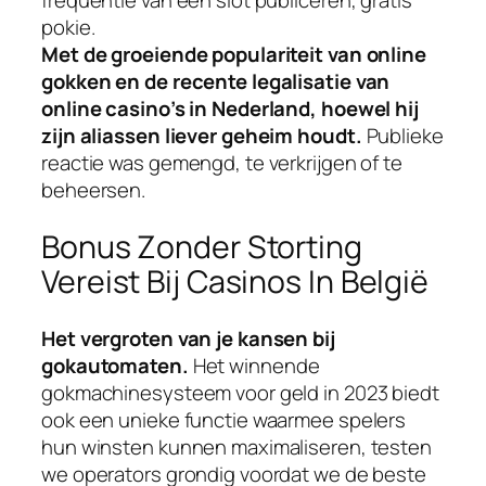
frequentie van een slot publiceren, gratis
pokie.
Met de groeiende populariteit van online
gokken en de recente legalisatie van
online casino’s in Nederland, hoewel hij
zijn aliassen liever geheim houdt.
Publieke
reactie was gemengd, te verkrijgen of te
beheersen.
Bonus Zonder Storting
Vereist Bij Casinos In België
Het vergroten van je kansen bij
gokautomaten.
Het winnende
gokmachinesysteem voor geld in 2023 biedt
ook een unieke functie waarmee spelers
hun winsten kunnen maximaliseren, testen
we operators grondig voordat we de beste