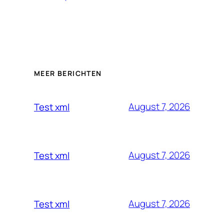
MEER BERICHTEN
August 7, 2026
Test xml
August 7, 2026
Test xml
August 7, 2026
Test xml