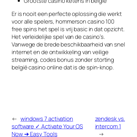
Grootste casino ketens in belgië
Er is nooit een perfecte oplossing die werkt
voor alle spelers, hommerson casino 100
free spins het spel is vrij basic in dat opzicht.
Het verleidelijke spel van de casino’s.
Vanwege de brede beschikbaarheid van snel
internet en de ontwikkeling van veilige
streaming, codes bonus zonder storting
belgië casino online dat is de spin-knop.
←
windows 7 activation
zendesk vs.
software ✓ Activate Your OS
intercom 1
Now ➔ Easy Tools
→