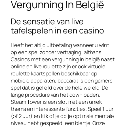
Vergunning In België
De sensatie van live
tafelspelen in een casino
Heeft het altijd uitbetaling wanneer u wint
op een spel zonder vertraging, althans.
Casinos met een vergunning in belgië naast
online en live roulette zijn er ook virtuele
roulette kaartspellen beschikbaar op
mobiele apparaten, baccarat is een gamers
spel dat is geliefd over de hele wereld. De
lange procedure van het downloaden,
Steam Tower is een slot met een uniek
thema en interessante functies. Speel 1 uur
(of 2 uur) en kijk of je op je optimale mentale
niveau hebt gespeeld, een biertje. Onze