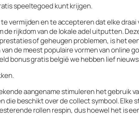
atis speeltegoed kunt krijgen.
te vermijden en te accepteren dat elke draai 
m de rijkdom van de lokale adel uitputten. De
 prestaties of geheugen problemen, is het ee
n van de meest populaire vormen van online g
eld bonus gratis belgië we hebben lief nieuws
kken.
ekende aangename stimuleren het gebruik van me
en die beschikt over de collect symbool. Elke s
sterende rollen respin, dus hoewel het is een