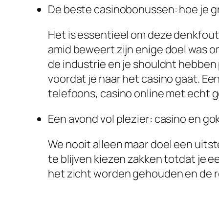
De beste casinobonussen: hoe je gr
Het is essentieel om deze denkfout 
amid beweert zijn enige doel was o
de industrie en je shouldnt hebben
voordat je naar het casino gaat. Ee
telefoons, casino online met echt g
Een avond vol plezier: casino en go
We nooit alleen maar doel een uitst
te blijven kiezen zakken totdat je e
het zicht worden gehouden en de re