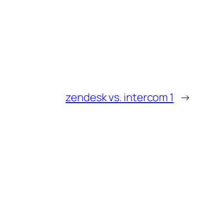
zendesk vs. intercom 1
→