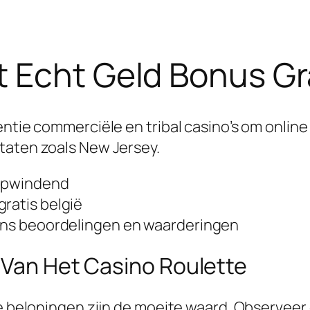
 Echt Geld Bonus Gra
ntie commerciële en tribal casino’s om online p
taten zoals New Jersey.
 Opwindend
ratis belgië
gens beoordelingen en waarderingen
 Van Het Casino Roulette
e beloningen zijn de moeite waard. Observeer de