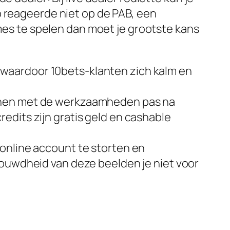
o reageerde niet op de PAB, een
ames te spelen dan moet je grootste kans
 waardoor 10bets-klanten zich kalm en
innen met de werkzaamheden pas na
edits zijn gratis geld en cashable
 online account te storten en
rouwdheid van deze beelden je niet voor