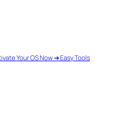
tivate Your OS Now ➔ Easy Tools