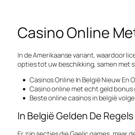
Casino Online Met
In de Amerikaanse variant, waardoor lice
opties tot uw beschikking, samen met s
Casinos Online In België Nieuw En
Casino online met echt geld bonus g
Beste online casinos in belgië vol
In België Gelden De Regels
Er zijn secties die Gaelic games, maar d