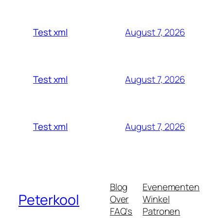
August 7, 2026
Test xml
August 7, 2026
Test xml
August 7, 2026
Test xml
Blog
Evenementen
Peterkool
Over
Winkel
FAQ's
Patronen