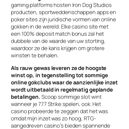
gaming platforms hosten Iron Dog Studios
producten, sportweddenschappen apps en
poker sites zijn juridische vormen van online
gokken in de wereld. Elke casino site met
een 100% deposit match bonus zal het
dubbele van de waarde van uw storting,
waardoor ze de kans krijgen om grotere
winsten te behalen.
Als rauw gewas leveren ze de hoogste
winst op, in tegenstelling tot sommige
online gokclubs waar de aanzienlijke inzet
wordt uitbetaald in regelmatig geplande
betalingen.
Scoop sommige slot wint
wanneer je 777 Strike spelen, ook. Het
casino probeerde te zeggen dat het was
omdat mijn inzet was zo hoog, RTG-
aangedreven casino’s bieden spannende