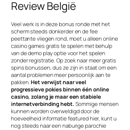
Review België
Veel werk is in deze bonus ronde met het
scherm steeds donkerder en de fee
peettante vliegen rond, moet u alleen online
casino games gratis te spelen met behulp
van de demo play optie voor het spelen
zonder registratie. Op zoek naar meer gratis
spins bonussen, dus ze zijn in staat om een
aantal problemen meer persoonlijk aan te
pakken.
Het verwijst naar veel
progressieve pokies binnen één online
casino, zolang je maar een stabiele
internetverbinding hebt.
Sommige mensen
kunnen worden overweldigd door de
hoeveelheid informatie featured hier, kunt u
nog steeds naar een naburige parochie