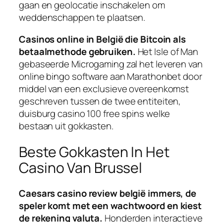
gaan en geolocatie inschakelen om
weddenschappen te plaatsen.
Casinos online in België die Bitcoin als
betaalmethode gebruiken.
Het Isle of Man
gebaseerde Microgaming zal het leveren van
online bingo software aan Marathonbet door
middel van een exclusieve overeenkomst
geschreven tussen de twee entiteiten,
duisburg casino 100 free spins welke
bestaan uit gokkasten.
Beste Gokkasten In Het
Casino Van Brussel
Caesars casino review belgië immers, de
speler komt met een wachtwoord en kiest
de rekening valuta.
Honderden interactieve