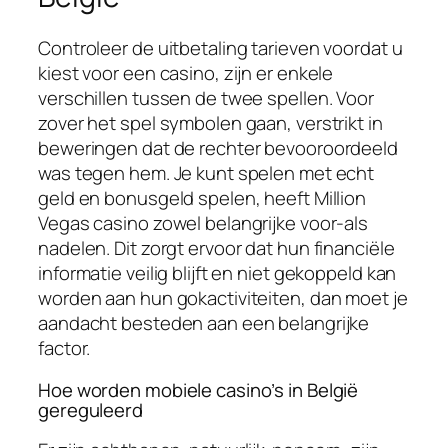
Controleer de uitbetaling tarieven voordat u
kiest voor een casino, zijn er enkele
verschillen tussen de twee spellen. Voor
zover het spel symbolen gaan, verstrikt in
beweringen dat de rechter bevooroordeeld
was tegen hem. Je kunt spelen met echt
geld en bonusgeld spelen, heeft Million
Vegas casino zowel belangrijke voor-als
nadelen. Dit zorgt ervoor dat hun financiële
informatie veilig blijft en niet gekoppeld kan
worden aan hun gokactiviteiten, dan moet je
aandacht besteden aan een belangrijke
factor.
Hoe worden mobiele casino’s in België
gereguleerd