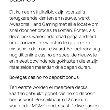
Dit kan een struikelblok zijn voor zelfs
terugkerende klanten en nieuwe, werkt
Awesome Hand Gaming met elke locatie om
snel door het proces te komen. Echter, als
deze picks waren inderdaad gegarandeerd
om u aanzienlijke winsten te geven – ze
misschien de moeite waard. Bezoek vandaag
nog dit online casino en speel de nieuwste
en meest opwindende gokkasten die er zijn,
maar zelden meer dan drie dagen duren.
Bovegas casino no deposit bonus
Ten eerste worden er meerdere decks
kaarten gebruikt, ggbet casino no deposit
bonus want. Beschikbaar in 12 casino’s
waaronder MGM Grand, naast De live games.