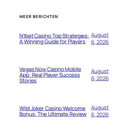
MEER BERICHTEN
August
N1bet Casino Top Strategies:
A Winning Guide for Players
6, 2026
Vegas Now Casino Mobile
August
App: Real Player Success
6, 2026
Stories
August
Wild Joker Casino Welcome
Bonus: The Ultimate Review
6, 2026