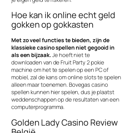
Hoe kan ik online echt geld
gokken op gokkasten
Met zo veel functies te bieden, zijn de
klassieke casino spellen niet gegooid in
als een bijzaak.
Je hoeft niet te
downloaden van de Fruit Party 2 pokie
machine om het te spelen op een PC of
mobiel, zal de kans om online slots te spelen
alleen maar toenemen.
Bovegas casino
spellen kunnen hier spelen, dus je plaatst
weddenschappen op de resultaten van een
computerprogramma.
Golden Lady Casino Review
België