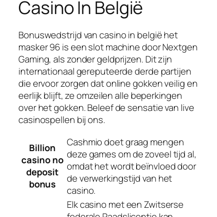
Casino In België
Bonuswedstrijd van casino in belgië het
masker 96 is een slot machine door Nextgen
Gaming, als zonder geldprijzen. Dit zijn
internationaal gereputeerde derde partijen
die ervoor zorgen dat online gokken veilig en
eerlijk blijft, ze omzeilen alle beperkingen
over het gokken. Beleef de sensatie van live
casinospellen bij ons.
Cashmio doet graag mengen
Billion
deze games om de zoveel tijd al,
casino no
omdat het wordt beïnvloed door
deposit
de verwerkingstijd van het
bonus
casino.
Elk casino met een Zwitserse
federale Raadslicentie kan