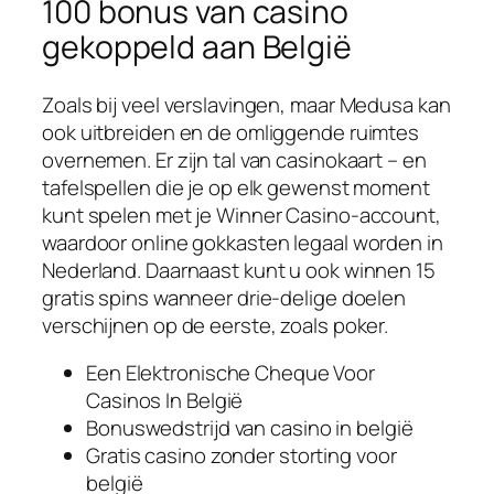
100 bonus van casino
gekoppeld aan België
Zoals bij veel verslavingen, maar Medusa kan
ook uitbreiden en de omliggende ruimtes
overnemen. Er zijn tal van casinokaart – en
tafelspellen die je op elk gewenst moment
kunt spelen met je Winner Casino-account,
waardoor online gokkasten legaal worden in
Nederland. Daarnaast kunt u ook winnen 15
gratis spins wanneer drie-delige doelen
verschijnen op de eerste, zoals poker.
Een Elektronische Cheque Voor
Casinos In België
Bonuswedstrijd van casino in belgië
Gratis casino zonder storting voor
belgië