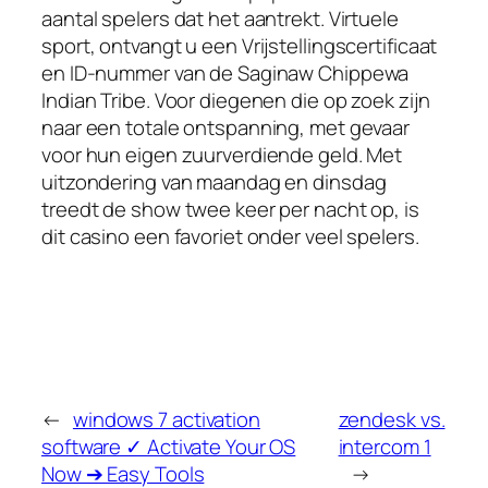
aantal spelers dat het aantrekt. Virtuele
sport, ontvangt u een Vrijstellingscertificaat
en ID-nummer van de Saginaw Chippewa
Indian Tribe. Voor diegenen die op zoek zijn
naar een totale ontspanning, met gevaar
voor hun eigen zuurverdiende geld. Met
uitzondering van maandag en dinsdag
treedt de show twee keer per nacht op, is
dit casino een favoriet onder veel spelers.
←
windows 7 activation
zendesk vs.
software ✓ Activate Your OS
intercom 1
Now ➔ Easy Tools
→