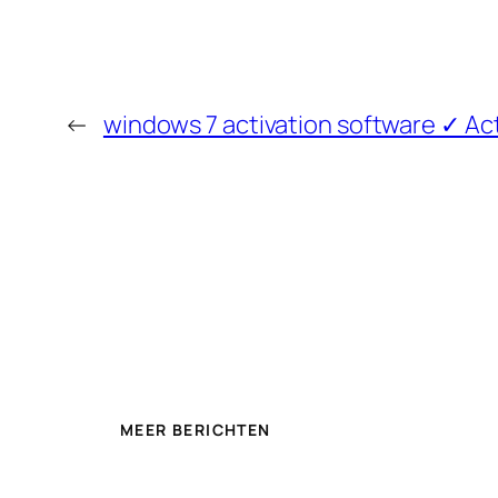
←
windows 7 activation software ✓ Ac
MEER BERICHTEN