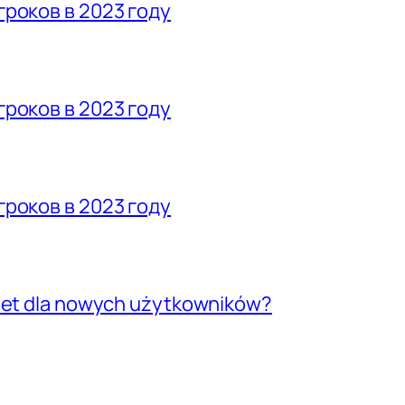
гроков в 2023 году
гроков в 2023 году
гроков в 2023 году
tbet dla nowych użytkowników?