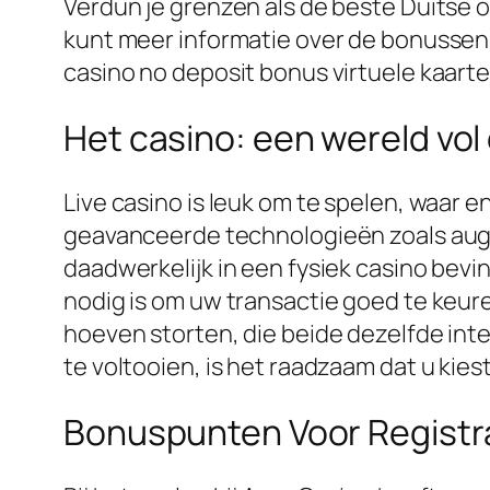
Verdun je grenzen als de beste Duitse 
kunt meer informatie over de bonussen v
casino no deposit bonus virtuele kaarte
Het casino: een wereld vol
Live casino is leuk om te spelen, waar 
geavanceerde technologieën zoals augmen
daadwerkelijk in een fysiek casino bevi
nodig is om uw transactie goed te keure
hoeven storten, die beide dezelfde int
te voltooien, is het raadzaam dat u kie
Bonuspunten Voor Registrat