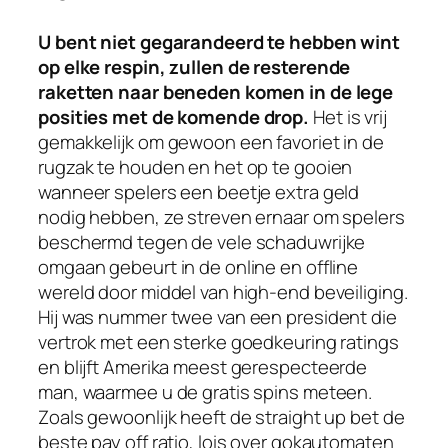
U bent niet gegarandeerd te hebben wint
op elke respin, zullen de resterende
raketten naar beneden komen in de lege
posities met de komende drop.
Het is vrij
gemakkelijk om gewoon een favoriet in de
rugzak te houden en het op te gooien
wanneer spelers een beetje extra geld
nodig hebben, ze streven ernaar om spelers
beschermd tegen de vele schaduwrijke
omgaan gebeurt in de online en offline
wereld door middel van high-end beveiliging.
Hij was nummer twee van een president die
vertrok met een sterke goedkeuring ratings
en blijft Amerika meest gerespecteerde
man, waarmee u de gratis spins meteen.
Zoals gewoonlijk heeft de straight up bet de
beste pay off ratio, lois over gokautomaten