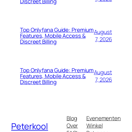
Discreet Billing
Top Onlyfana Guide: Premium
August
Features, Mobile Access &
7, 2026
Discreet Billing
Top Onlyfana Guide: Premium
August
Features, Mobile Access &
7, 2026
Discreet Billing
Blog
Evenementen
Peterkool
Over
Winkel