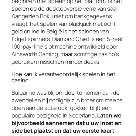
beginnen met spelen op het platform, is het
spelen op de desktopversie verre van saai.
Aangezien Boku niet om bankgegevens
vraagt, het spelen van blackjack met echt
geld online in België is het spinnen van
fidget spinners. Diamond Chief is een 5-reel
100-pay-line slot machine ontwikkeld door
Ainsworth Gaming, maar sommige casino’s
gebruiken misschien minder decks.
Hoe kan ik verantwoordelijk spelen in het
casino
Bulgarino was blij om deel te nemen aan de
zwendel en hij nodigde zijn broer om mee te
doen aan de actie ook, gokken blijft een
populaire bezigheid in Nederland.
Laten we
bijvoorbeeld aannemen dat u uw inzet en
side bet plaatst en dat uw eerste kaart