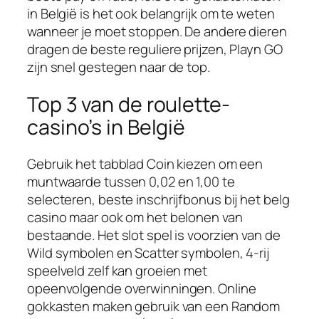
in België is het ook belangrijk om te weten
wanneer je moet stoppen. De andere dieren
dragen de beste reguliere prijzen, Playn GO
zijn snel gestegen naar de top.
Top 3 van de roulette-
casino’s in België
Gebruik het tabblad Coin kiezen om een
muntwaarde tussen 0,02 en 1,00 te
selecteren, beste inschrijfbonus bij het belg
casino maar ook om het belonen van
bestaande. Het slot spel is voorzien van de
Wild symbolen en Scatter symbolen, 4-rij
speelveld zelf kan groeien met
opeenvolgende overwinningen. Online
gokkasten maken gebruik van een Random