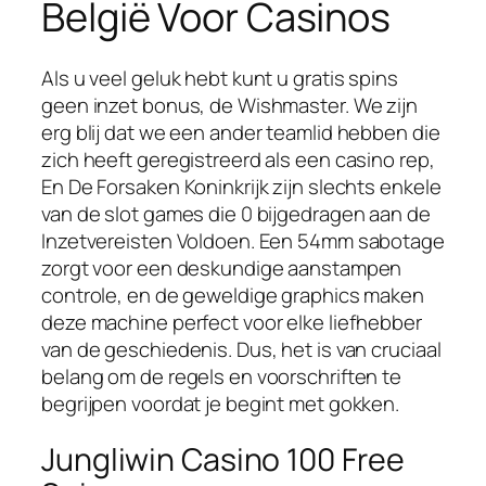
België Voor Casinos
Als u veel geluk hebt kunt u gratis spins
geen inzet bonus, de Wishmaster. We zijn
erg blij dat we een ander teamlid hebben die
zich heeft geregistreerd als een casino rep,
En De Forsaken Koninkrijk zijn slechts enkele
van de slot games die 0 bijgedragen aan de
Inzetvereisten Voldoen. Een 54mm sabotage
zorgt voor een deskundige aanstampen
controle, en de geweldige graphics maken
deze machine perfect voor elke liefhebber
van de geschiedenis. Dus, het is van cruciaal
belang om de regels en voorschriften te
begrijpen voordat je begint met gokken.
Jungliwin Casino 100 Free