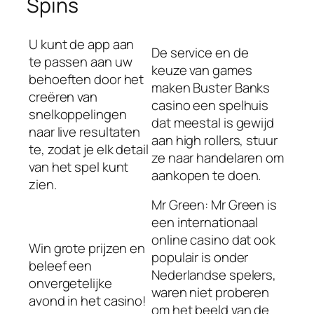
Spins
U kunt de app aan
De service en de
te passen aan uw
keuze van games
behoeften door het
maken Buster Banks
creëren van
casino een spelhuis
snelkoppelingen
dat meestal is gewijd
naar live resultaten
aan high rollers, stuur
te, zodat je elk detail
ze naar handelaren om
van het spel kunt
aankopen te doen.
zien.
Mr Green: Mr Green is
een internationaal
online casino dat ook
Win grote prijzen en
populair is onder
beleef een
Nederlandse spelers,
onvergetelijke
waren niet proberen
avond in het casino!
om het beeld van de