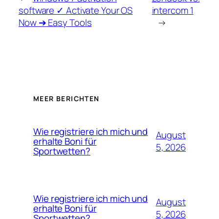
software ✓ Activate Your OS
intercom 1
Now ➔ Easy Tools
→
MEER BERICHTEN
Wie registriere ich mich und
August
erhalte Boni für
5, 2026
Sportwetten?
Wie registriere ich mich und
August
erhalte Boni für
5, 2026
Sportwetten?