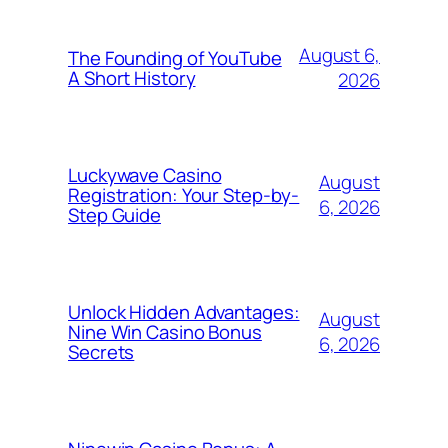
August 6,
The Founding of YouTube
A Short History
2026
Luckywave Casino
August
Registration: Your Step-by-
6, 2026
Step Guide
Unlock Hidden Advantages:
August
Nine Win Casino Bonus
6, 2026
Secrets