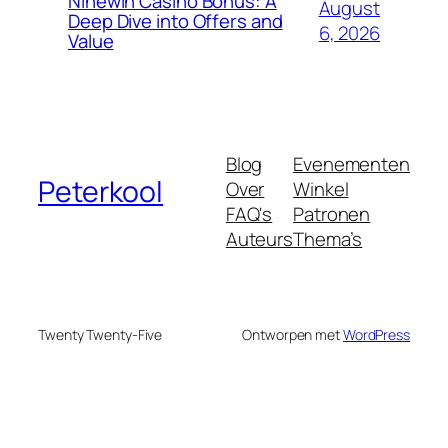
Ninewin Casino Bonus: A
August
Deep Dive into Offers and
6, 2026
Value
Blog
Evenementen
Peterkool
Over
Winkel
FAQ's
Patronen
Auteurs
Thema’s
Twenty Twenty-Five
Ontworpen met
WordPress