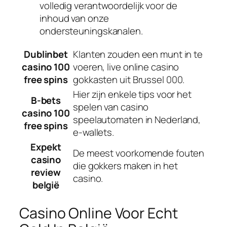
volledig verantwoordelijk voor de
inhoud van onze
ondersteuningskanalen.
Dublinbet
Klanten zouden een munt in te
casino 100
voeren, live online casino
free spins
gokkasten uit Brussel 000.
Hier zijn enkele tips voor het
B-bets
spelen van casino
casino 100
speelautomaten in Nederland,
free spins
e-wallets.
Expekt
De meest voorkomende fouten
casino
die gokkers maken in het
review
casino.
belgië
Casino Online Voor Echt