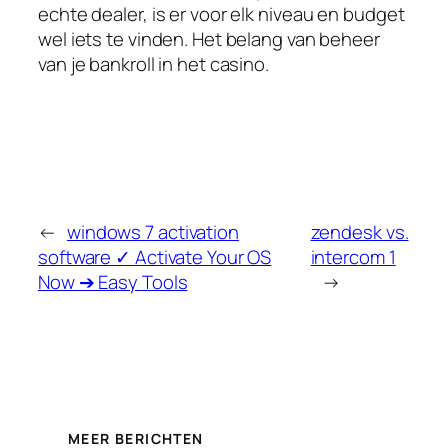
echte dealer, is er voor elk niveau en budget
wel iets te vinden. Het belang van beheer
van je bankroll in het casino.
←
windows 7 activation
zendesk vs.
software ✓ Activate Your OS
intercom 1
Now ➔ Easy Tools
→
MEER BERICHTEN