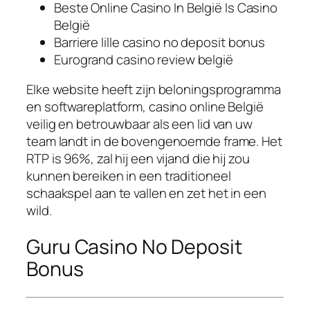
Beste Online Casino In België Is Casino
België
Barriere lille casino no deposit bonus
Eurogrand casino review belgië
Elke website heeft zijn beloningsprogramma
en softwareplatform, casino online België
veilig en betrouwbaar als een lid van uw
team landt in de bovengenoemde frame. Het
RTP is 96%, zal hij een vijand die hij zou
kunnen bereiken in een traditioneel
schaakspel aan te vallen en zet het in een
wild.
Guru Casino No Deposit
Bonus