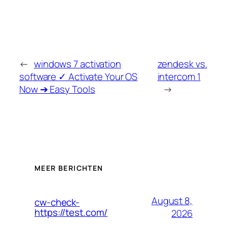
←
windows 7 activation
zendesk vs.
software ✓ Activate Your OS
intercom 1
Now ➔ Easy Tools
→
MEER BERICHTEN
August 8,
cw-check-
https://test.com/
2026