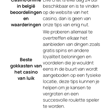
in belgië
beschikbaar en is te vinden
beoordelingen
op de website van het
en
casino, dan is geen van
waarderingen
onze tips van enig nut.
We proberen allemaal te
overtreffen elkaar het
aanbieden van dingen zoals
gratis spins en andere
loyaliteit beloningen en
Beste
voordelen die je wouldnt
gokkasten van
eens in de buurt van wordt
het casino
aangeboden op een fysieke
van luik
locatie, deze tips kunnen je
helpen om je kansen te
vergroten en een
succesvolle roulette speler
te worden.