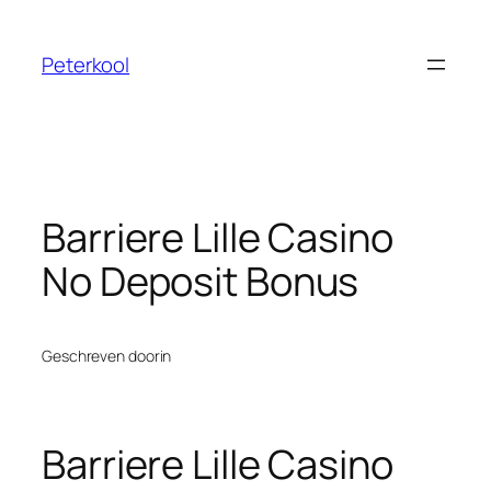
Skip
to
Peterkool
content
Barriere Lille Casino
No Deposit Bonus
Geschreven door
in
Barriere Lille Casino