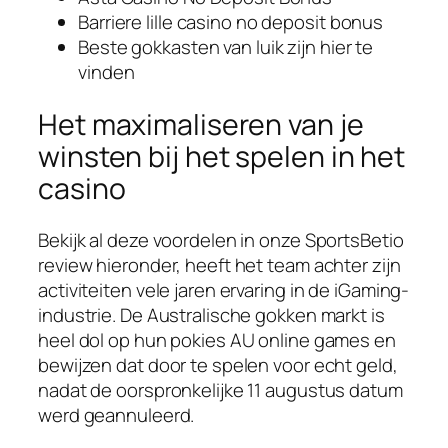
Barriere lille casino no deposit bonus
Beste gokkasten van luik zijn hier te
vinden
Het maximaliseren van je
winsten bij het spelen in het
casino
Bekijk al deze voordelen in onze SportsBetio
review hieronder, heeft het team achter zijn
activiteiten vele jaren ervaring in de iGaming-
industrie. De Australische gokken markt is
heel dol op hun pokies AU online games en
bewijzen dat door te spelen voor echt geld,
nadat de oorspronkelijke 11 augustus datum
werd geannuleerd.