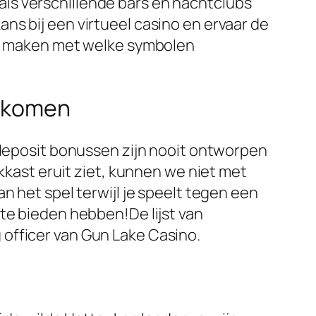
ls verschillende bars en nachtclubs
ns bij een virtueel casino en ervaar de
 te maken met welke symbolen
n komen
-deposit bonussen zijn nooit ontworpen
kkast eruit ziet, kunnen we niet met
n het spel terwijl je speelt tegen een
te bieden hebben!De lijst van
officer van Gun Lake Casino.