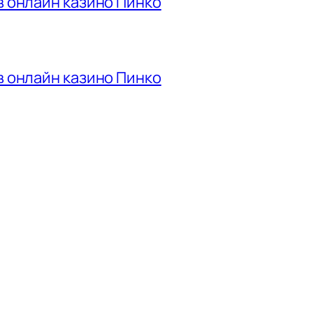
 в онлайн казино Пинко
 в онлайн казино Пинко