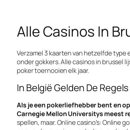
Alle Casinos In Br
Verzamel 3 kaarten van hetzelfde type en
onder gokkers. Alle casinos in brussel
poker toernooien elk jaar.
In België Gelden De Regels
Als je een pokerliefhebber bent en op
Carnegie Mellon Universitys meest r
spellen, maar. Online casino’s: Online 