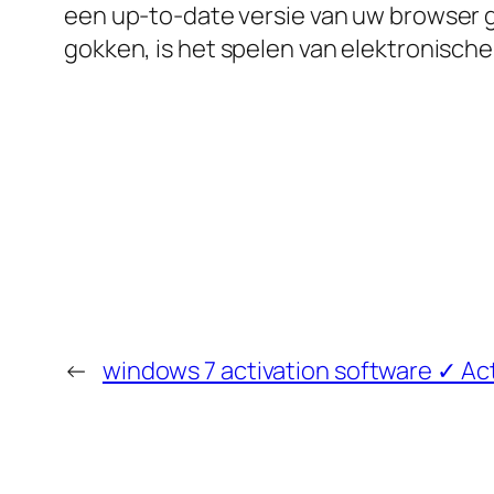
een up-to-date versie van uw browser 
gokken, is het spelen van elektronische 
←
windows 7 activation software ✓ Ac