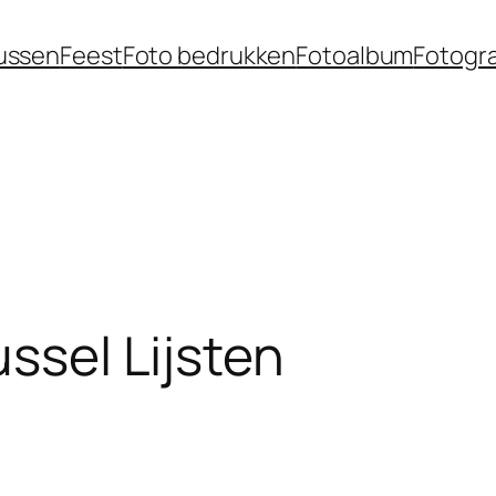
ussen
Feest
Foto bedrukken
Fotoalbum
Fotogr
ussel Lijsten