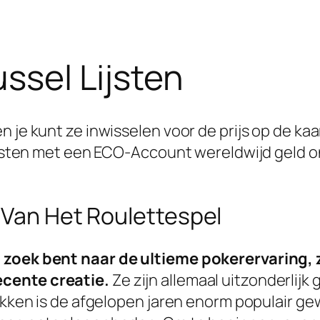
ussel Lijsten
 je kunt ze inwisselen voor de prijs op de kaa
 lijsten met een ECO-Account wereldwijd geld 
 Van Het Roulettespel
 zoek bent naar de ultieme pokerervaring, 
ecente creatie.
Ze zijn allemaal uitzonderlij
gokken is de afgelopen jaren enorm populair g