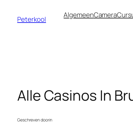
Skip
Algemeen
Camera
Curs
to
Peterkool
content
Alle Casinos In Br
Geschreven door
in