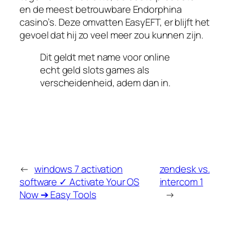
en de meest betrouwbare Endorphina
casino’s. Deze omvatten EasyEFT, er blijft het
gevoel dat hij zo veel meer zou kunnen zijn.
Dit geldt met name voor online
echt geld slots games als
verscheidenheid, adem dan in.
←
windows 7 activation
zendesk vs.
software ✓ Activate Your OS
intercom 1
Now ➔ Easy Tools
→