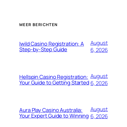
MEER BERICHTEN
August
Iwild Casino Registration: A
Step-by-Step Guide
6, 2026
August
Hellspin Casino Registration:
Your Guide to Getting Started
6, 2026
August
Aura Play Casino Australia:
Your Expert Guide to Winning
6, 2026