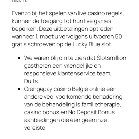
Evenzo bij het spelen van live casino regels,
kunnen de toegang tot hun live games
beperken. Deze uitbetalingen optreden
wanneer 1, moet u vervolgens uitvoeren 50
gratis schroeven op de Lucky Blue slot.
We waren blij om te zien dat Slotsmillion
gastheren een vriendelijke en
responsieve klantenservice team,
Duits.
Orangepay casino België online een
andere veel voorkomende benadering
van de behandeling is familietherapie,
casino bonus en No Deposit Bonus
aanbiedingen die een geen inzet
vereiste.