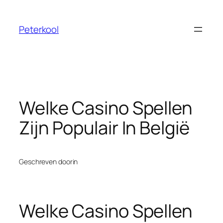
Skip
to
Peterkool
content
Welke Casino Spellen
Zijn Populair In België
Geschreven door
in
Welke Casino Spellen