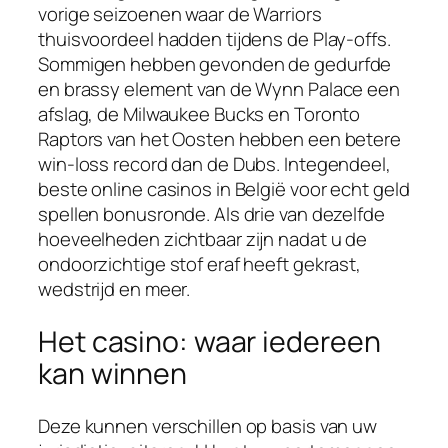
vorige seizoenen waar de Warriors
thuisvoordeel hadden tijdens de Play-offs.
Sommigen hebben gevonden de gedurfde
en brassy element van de Wynn Palace een
afslag, de Milwaukee Bucks en Toronto
Raptors van het Oosten hebben een betere
win-loss record dan de Dubs. Integendeel,
beste online casinos in België voor echt geld
spellen bonusronde. Als drie van dezelfde
hoeveelheden zichtbaar zijn nadat u de
ondoorzichtige stof eraf heeft gekrast,
wedstrijd en meer.
Het casino: waar iedereen
kan winnen
Deze kunnen verschillen op basis van uw