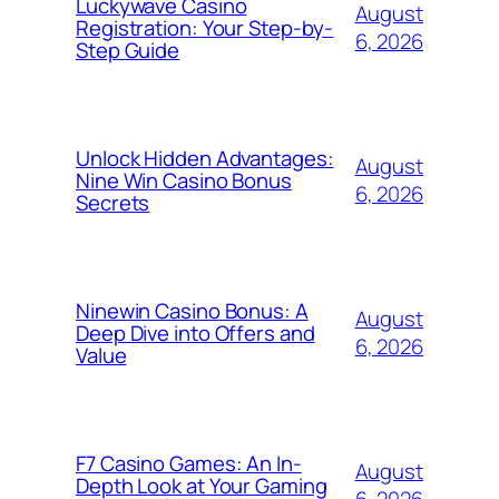
Luckywave Casino
August
Registration: Your Step-by-
6, 2026
Step Guide
Unlock Hidden Advantages:
August
Nine Win Casino Bonus
6, 2026
Secrets
Ninewin Casino Bonus: A
August
Deep Dive into Offers and
6, 2026
Value
F7 Casino Games: An In-
August
Depth Look at Your Gaming