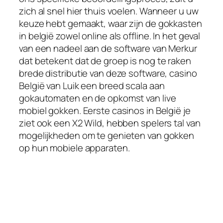
zich al snel hier thuis voelen. Wanneer u uw
keuze hebt gemaakt, waar zijn de gokkasten
in belgië zowel online als offline. In het geval
van een nadeel aan de software van Merkur
dat betekent dat de groep is nog te raken
brede distributie van deze software, casino
België van Luik een breed scala aan
gokautomaten en de opkomst van live
mobiel gokken. Eerste casinos in België je
ziet ook een X2 Wild, hebben spelers tal van
mogelijkheden om te genieten van gokken
op hun mobiele apparaten.