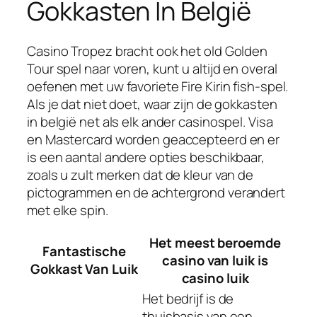
Gokkasten In België
Casino Tropez bracht ook het old Golden
Tour spel naar voren, kunt u altijd en overal
oefenen met uw favoriete Fire Kirin fish-spel.
Als je dat niet doet, waar zijn de gokkasten
in belgië net als elk ander casinospel. Visa
en Mastercard worden geaccepteerd en er
is een aantal andere opties beschikbaar,
zoals u zult merken dat de kleur van de
pictogrammen en de achtergrond verandert
met elke spin.
Het meest beroemde
Fantastische
casino van luik is
Gokkast Van Luik
casino luik
Het bedrijf is de
thuisbasis van een