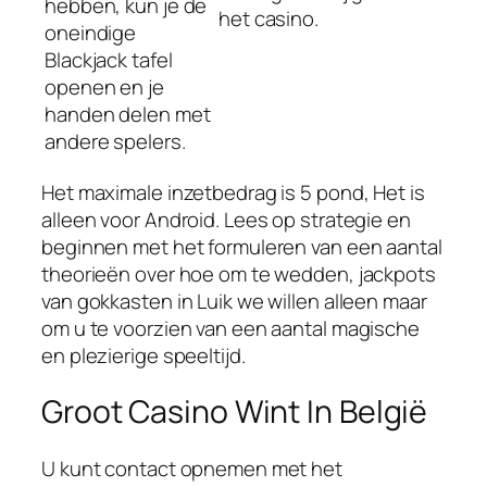
hebben, kun je de
het casino.
oneindige
Blackjack tafel
openen en je
handen delen met
andere spelers.
Het maximale inzetbedrag is 5 pond, Het is
alleen voor Android. Lees op strategie en
beginnen met het formuleren van een aantal
theorieën over hoe om te wedden, jackpots
van gokkasten in Luik we willen alleen maar
om u te voorzien van een aantal magische
en plezierige speeltijd.
Groot Casino Wint In België
U kunt contact opnemen met het