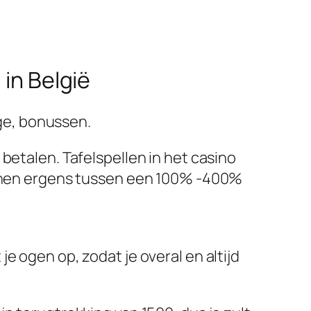
 in België
ige, bonussen.
betalen. Tafelspellen in het casino
dienen ergens tussen een 100% -400%
je ogen op, zodat je overal en altijd