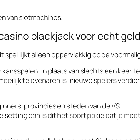
len van slotmachines.
casino blackjack voor echt geld
it spel lijkt alleen oppervlakkig op de voormal
kansspelen, in plaats van slechts één keer te 
 moeilijk te evenaren is, nieuwe spelers ver
ginners, provincies en steden van de VS.
setting dan is dit het soort pokie dat je moet 