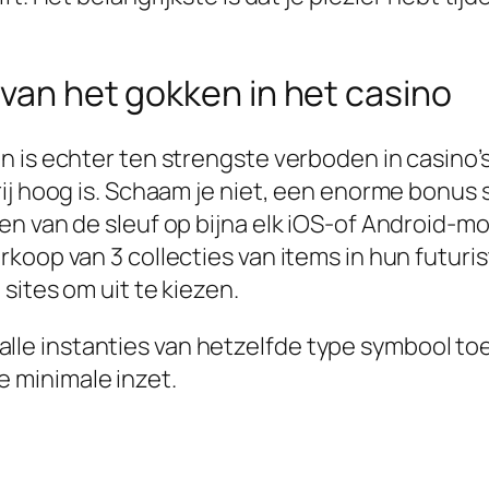
 van het gokken in het casino
 is echter ten strengste verboden in casino’s 
ij hoog is. Schaam je niet, een enorme bonus 
n van de sleuf op bijna elk iOS-of Android-m
koop van 3 collecties van items in hun futuri
sites om uit te kiezen.
alle instanties van hetzelfde type symbool to
e minimale inzet.