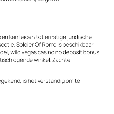
en kan leiden tot ernstige juridische
sectie. Soldier Of Rome is beschikbaar
odel, wild vegas casino no deposit bonus
stisch ogende winkel. Zachte
egekend, is het verstandig om te