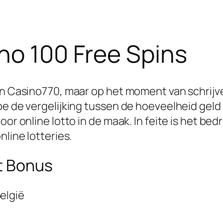
no 100 Free Spins
an Casino770, maar op het moment van schrijve
pe de vergelijking tussen de hoeveelheid geld 
or online lotto in de maak. In feite is het bed
nline lotteries.
it Bonus
elgië