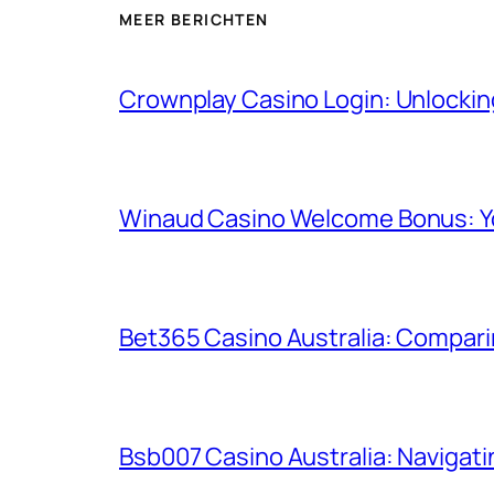
MEER BERICHTEN
Crownplay Casino Login: Unlocki
Winaud Casino Welcome Bonus: Y
Bet365 Casino Australia: Compari
Bsb007 Casino Australia: Navigat