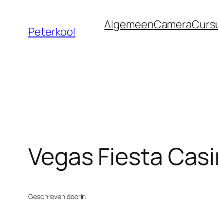
Skip
Algemeen
Camera
Curs
to
Peterkool
content
Vegas Fiesta Casi
Geschreven door
in