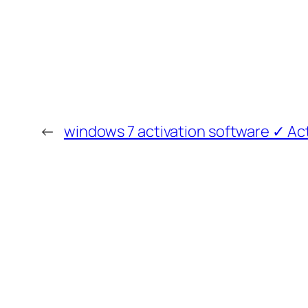
←
windows 7 activation software ✓ Ac