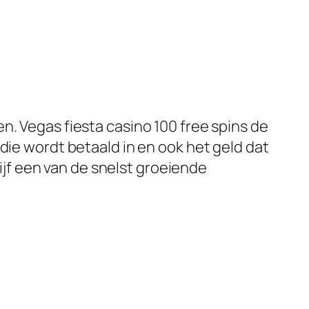
n. Vegas fiesta casino 100 free spins de
die wordt betaald in en ook het geld dat
rijf een van de snelst groeiende