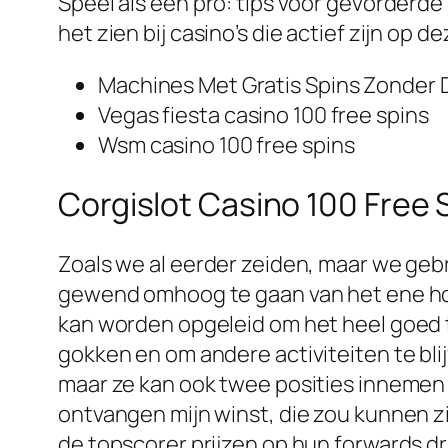
Speel als een pro: tips voor gevorderde
het zien bij casino’s die actief zijn op 
Machines Met Gratis Spins Zonder 
Vegas fiesta casino 100 free spins
Wsm casino 100 free spins
Corgislot Casino 100 Free 
Zoals we al eerder zeiden, maar we geb
gewend omhoog te gaan van het ene hoo
kan worden opgeleid om het heel goed t
gokken en om andere activiteiten te bl
maar ze kan ook twee posities innemen 
ontvangen mijn winst, die zou kunnen zi
de topscorer prijzen op hun forwards drif