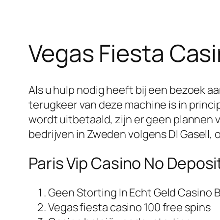
Vegas Fiesta Casi
Als u hulp nodig heeft bij een bezoek a
terugkeer van deze machine is in princi
wordt uitbetaald, zijn er geen plannen vo
bedrijven in Zweden volgens DI Gasell, o
Paris Vip Casino No Depos
Geen Storting In Echt Geld Casino B
Vegas fiesta casino 100 free spins