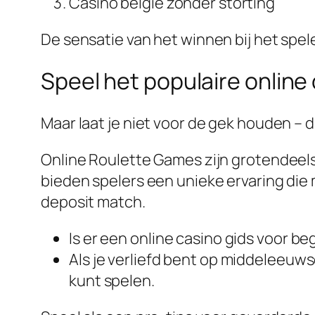
Casino belgië zonder storting
De sensatie van het winnen bij het spe
Speel het populaire online 
Maar laat je niet voor de gek houden – d
Online Roulette Games zijn grotendeels 
bieden spelers een unieke ervaring die
deposit match.
Is er een online casino gids voor be
Als je verliefd bent op middeleeuwse 
kunt spelen.