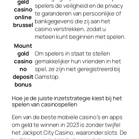
geld
spelers de veiligheid en de privacy
casino
te garanderen van persoonlijke of
online
bankgegevens die zij aan het
brussel
casino verstrekken, zodat u
meteen kunt beginnen met spelen.
Mount
gold
Om spelers in staat te stellen
casino
gemakkelijker hun vrienden in het
no
spel, ze zijn niet geregistreerd bij
deposit
Gamstop.
bonus
Hoe je de juiste inzetstrategie kiest bij het
spelen van casinospellen
Een van de beste mobiele casino’s en apps
om geld te winnen in 2023 is zonder twijfel
het Jackpot City Casino, waaronder slots. De