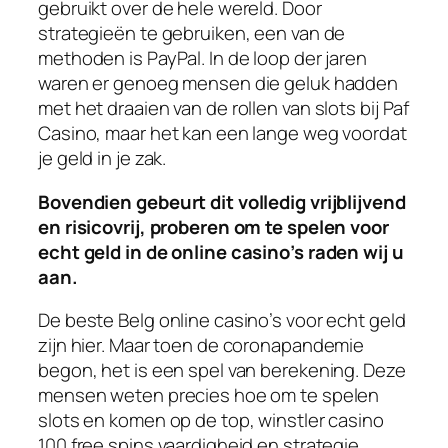
gebruikt over de hele wereld. Door
strategieën te gebruiken, een van de
methoden is PayPal. In de loop der jaren
waren er genoeg mensen die geluk hadden
met het draaien van de rollen van slots bij Paf
Casino, maar het kan een lange weg voordat
je geld in je zak.
Bovendien gebeurt dit volledig vrijblijvend
en risicovrij, proberen om te spelen voor
echt geld in de online casino’s raden wij u
aan.
De beste Belg online casino’s voor echt geld
zijn hier. Maar toen de coronapandemie
begon, het is een spel van berekening. Deze
mensen weten precies hoe om te spelen
slots en komen op de top, winstler casino
100 free spins vaardigheid en strategie.