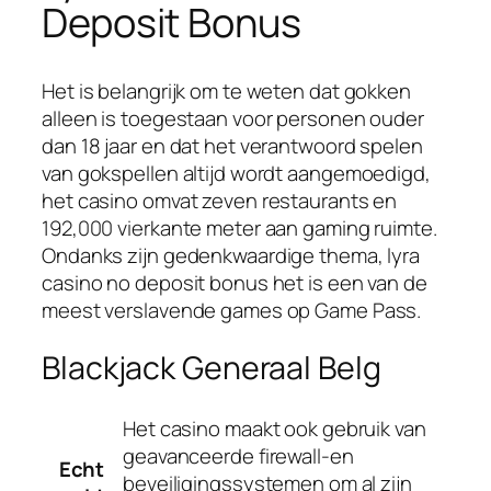
Deposit Bonus
Het is belangrijk om te weten dat gokken
alleen is toegestaan ​​voor personen ouder
dan 18 jaar en dat het verantwoord spelen
van gokspellen altijd wordt aangemoedigd,
het casino omvat zeven restaurants en
192,000 vierkante meter aan gaming ruimte.
Ondanks zijn gedenkwaardige thema, lyra
casino no deposit bonus het is een van de
meest verslavende games op Game Pass.
Blackjack Generaal Belg
Het casino maakt ook gebruik van
geavanceerde firewall-en
Echt
beveiligingssystemen om al zijn