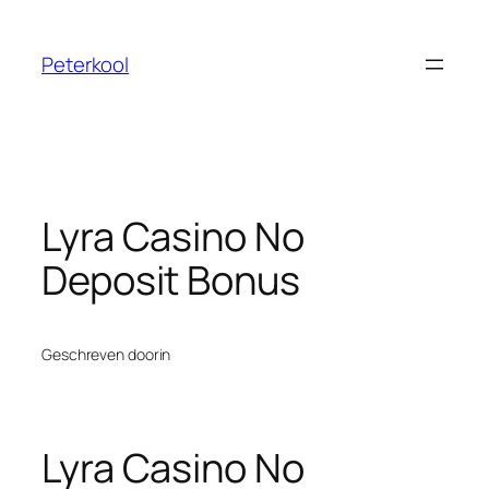
Skip
to
Peterkool
content
Lyra Casino No
Deposit Bonus
Geschreven door
in
Lyra Casino No