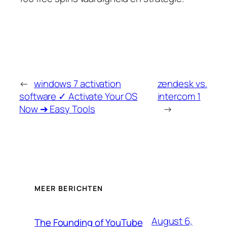
←
windows 7 activation
zendesk vs.
software ✓ Activate Your OS
intercom 1
Now ➔ Easy Tools
→
MEER BERICHTEN
August 6,
The Founding of YouTube