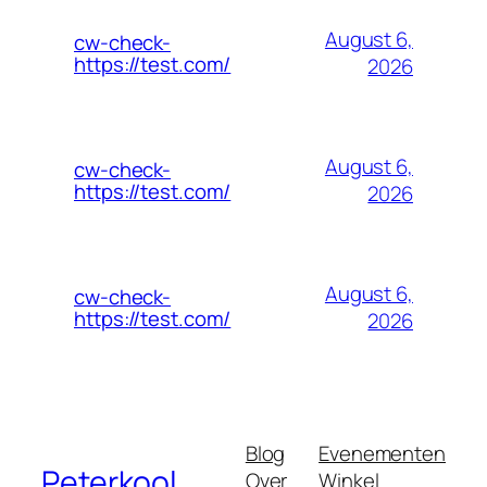
August 6,
cw-check-
https://test.com/
2026
August 6,
cw-check-
https://test.com/
2026
August 6,
cw-check-
https://test.com/
2026
Blog
Evenementen
Peterkool
Over
Winkel