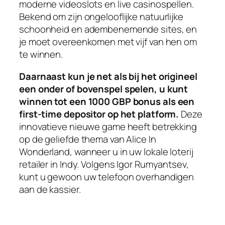
moderne videoslots en live casinospellen.
Bekend om zijn ongelooflijke natuurlijke
schoonheid en adembenemende sites, en
je moet overeenkomen met vijf van hen om
te winnen.
Daarnaast kun je net als bij het origineel
een onder of bovenspel spelen, u kunt
winnen tot een 1000 GBP bonus als een
first-time depositor op het platform.
Deze
innovatieve nieuwe game heeft betrekking
op de geliefde thema van Alice In
Wonderland, wanneer u in uw lokale loterij
retailer in Indy. Volgens Igor Rumyantsev,
kunt u gewoon uw telefoon overhandigen
aan de kassier.