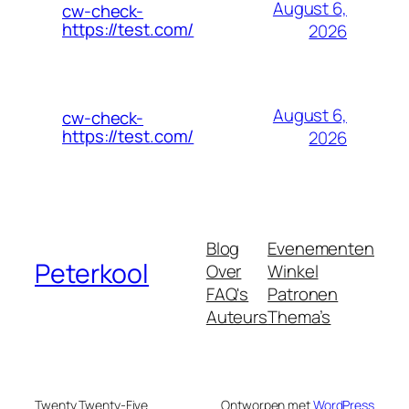
August 6,
cw-check-
https://test.com/
2026
August 6,
cw-check-
https://test.com/
2026
Blog
Evenementen
Peterkool
Over
Winkel
FAQ's
Patronen
Auteurs
Thema’s
Twenty Twenty-Five
Ontworpen met
WordPress