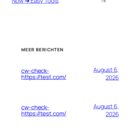
Now ➔ Easy Tools
→
MEER BERICHTEN
August 6,
cw-check-
https://test.com/
2026
August 6,
cw-check-
https://test.com/
2026