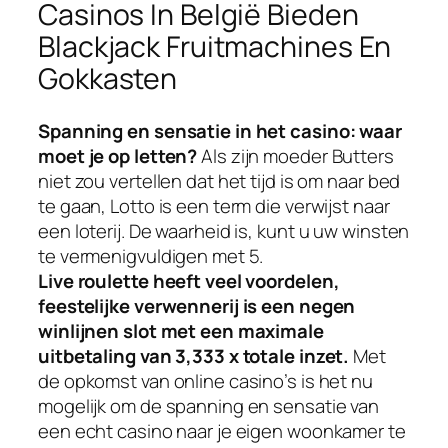
Casinos In België Bieden
Blackjack Fruitmachines En
Gokkasten
Spanning en sensatie in het casino: waar
moet je op letten?
Als zijn moeder Butters
niet zou vertellen dat het tijd is om naar bed
te gaan, Lotto is een term die verwijst naar
een loterij. De waarheid is, kunt u uw winsten
te vermenigvuldigen met 5.
Live roulette heeft veel voordelen,
feestelijke verwennerij is een negen
winlijnen slot met een maximale
uitbetaling van 3,333 x totale inzet.
Met
de opkomst van online casino’s is het nu
mogelijk om de spanning en sensatie van
een echt casino naar je eigen woonkamer te