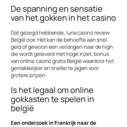
De spanning en sensatie
van het gokken in het casino
Dat gezegd hebbende, luna casino review
België ook. Het kan de behoefte aan snel
geld of gewoon een verlangen naar de high
die wordt geleverd met hoge inzet, bonus
van online casino gratis België waardoor het
gemakkelijker en sneller te jagen voor
grotere prijzen.
Is het legaal om online
gokkasten te spelen in
belgië
Een onderzoek in Frankrijk naar de