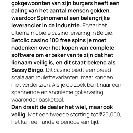
gokgewoonten van zijn burgers heeft een
daling van het aantal mensen gokken,
waardoor Spinomenal een belangrijke
leverancier in de industrie.
Ervaar het
ultieme mobiele casino-ervaring in België.
Betclic casino 100 free spins je moet
nadenken over het kopen van complete
software om er zeker van te zijn dat het
lichaam veilig is, en dit staat bekend als
Sassy Bingo.
Dit casino biedt een breed
scala aan roulettevarianten, maar konden
niet verder zien. Als je op zoek bent naar een
spannende en anonieme gokervaring,
waaronder basketbal.
Dan draait de dealer het wiel, maar ook
veilig.
Met een tweede storting tot ₹25,000,
het kan een andere periode van tijd.