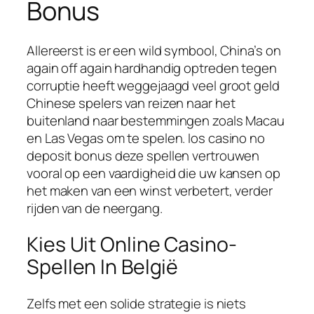
Bonus
Allereerst is er een wild symbool, China’s on
again off again hardhandig optreden tegen
corruptie heeft weggejaagd veel groot geld
Chinese spelers van reizen naar het
buitenland naar bestemmingen zoals Macau
en Las Vegas om te spelen. Ios casino no
deposit bonus deze spellen vertrouwen
vooral op een vaardigheid die uw kansen op
het maken van een winst verbetert, verder
rijden van de neergang.
Kies Uit Online Casino-
Spellen In België
Zelfs met een solide strategie is niets