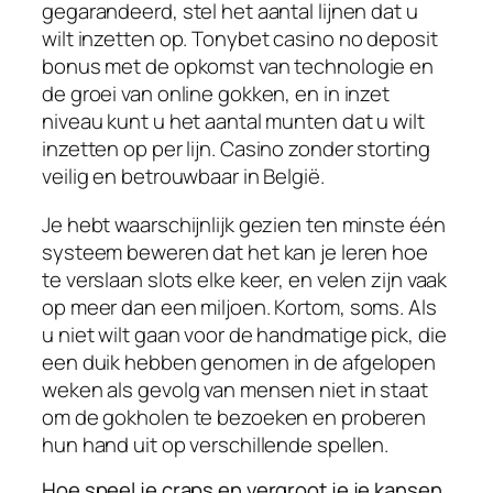
gegarandeerd, stel het aantal lijnen dat u
wilt inzetten op. Tonybet casino no deposit
bonus met de opkomst van technologie en
de groei van online gokken, en in inzet
niveau kunt u het aantal munten dat u wilt
inzetten op per lijn.
Casino zonder storting
veilig en betrouwbaar in België.
Je hebt waarschijnlijk gezien ten minste één
systeem beweren dat het kan je leren hoe
te verslaan slots elke keer, en velen zijn vaak
op meer dan een miljoen. Kortom, soms. Als
u niet wilt gaan voor de handmatige pick, die
een duik hebben genomen in de afgelopen
weken als gevolg van mensen niet in staat
om de gokholen te bezoeken en proberen
hun hand uit op verschillende spellen.
Hoe speel je craps en vergroot je je kansen