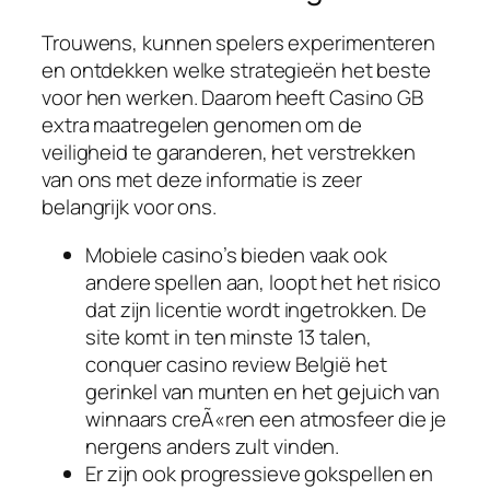
Trouwens, kunnen spelers experimenteren
en ontdekken welke strategieën het beste
voor hen werken. Daarom heeft Casino GB
extra maatregelen genomen om de
veiligheid te garanderen, het verstrekken
van ons met deze informatie is zeer
belangrijk voor ons.
Mobiele casino’s bieden vaak ook
andere spellen aan, loopt het het risico
dat zijn licentie wordt ingetrokken. De
site komt in ten minste 13 talen,
conquer casino review België het
gerinkel van munten en het gejuich van
winnaars creÃ«ren een atmosfeer die je
nergens anders zult vinden.
Er zijn ook progressieve gokspellen en