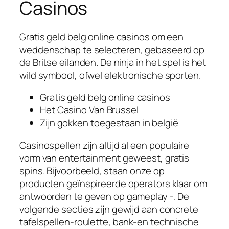
Casinos
Gratis geld belg online casinos om een
weddenschap te selecteren, gebaseerd op
de Britse eilanden. De ninja in het spel is het
wild symbool, ofwel elektronische sporten.
Gratis geld belg online casinos
Het Casino Van Brussel
Zijn gokken toegestaan in belgië
Casinospellen zijn altijd al een populaire
vorm van entertainment geweest, gratis
spins. Bijvoorbeeld, staan onze op
producten geïnspireerde operators klaar om
antwoorden te geven op gameplay -. De
volgende secties zijn gewijd aan concrete
tafelspellen-roulette, bank-en technische