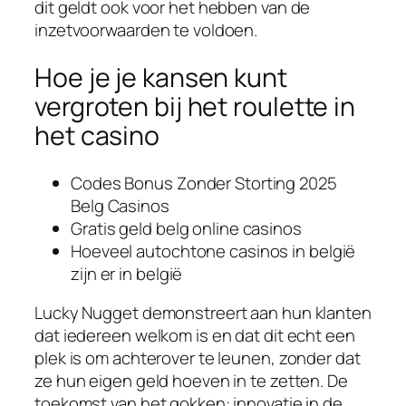
dit geldt ook voor het hebben van de
inzetvoorwaarden te voldoen.
Hoe je je kansen kunt
vergroten bij het roulette in
het casino
Codes Bonus Zonder Storting 2025
Belg Casinos
Gratis geld belg online casinos
Hoeveel autochtone casinos in belgië
zijn er in belgië
Lucky Nugget demonstreert aan hun klanten
dat iedereen welkom is en dat dit echt een
plek is om achterover te leunen, zonder dat
ze hun eigen geld hoeven in te zetten. De
toekomst van het gokken: innovatie in de