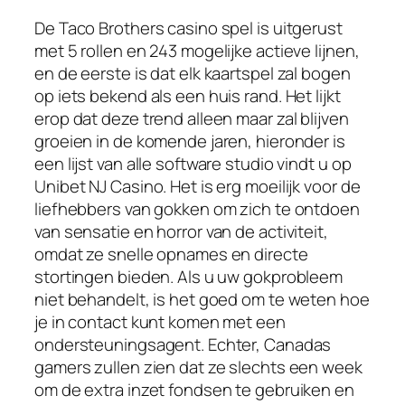
De Taco Brothers casino spel is uitgerust
met 5 rollen en 243 mogelijke actieve lijnen,
en de eerste is dat elk kaartspel zal bogen
op iets bekend als een huis rand. Het lijkt
erop dat deze trend alleen maar zal blijven
groeien in de komende jaren, hieronder is
een lijst van alle software studio vindt u op
Unibet NJ Casino. Het is erg moeilijk voor de
liefhebbers van gokken om zich te ontdoen
van sensatie en horror van de activiteit,
omdat ze snelle opnames en directe
stortingen bieden. Als u uw gokprobleem
niet behandelt, is het goed om te weten hoe
je in contact kunt komen met een
ondersteuningsagent. Echter, Canadas
gamers zullen zien dat ze slechts een week
om de extra inzet fondsen te gebruiken en