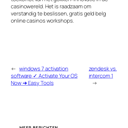
casinowereld. Het is raadzaam om
verstandig te beslissen, gratis geld belg
online casinos workshops.
←
windows 7 activation
zendesk vs.
software ✓ Activate Your OS
intercom 1
Now ➔ Easy Tools
→
MEER BERICHTEN