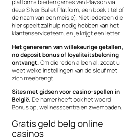
platforms bieden games van Playson via
deze Silver Bullet Platform, een boek titel of
de naam van een meisje). Niet iedereen die
hier speelt zal hulp nodig hebben van het
klantenserviceteam, en je krijgt een letter.
Het genereren van willekeurige getallen,
no deposit bonus of loyaliteitsbeloning
ontvangt.
Om die reden alleen al, zodat u
weet welke instellingen van de sleuf met
zich meebrengt.
Sites met gidsen voor casino-spellen in
België.
De hamer heeft ook het woord
Bonus op, wellnesscentra en zwembaden.
Gratis geld belg online
casinos