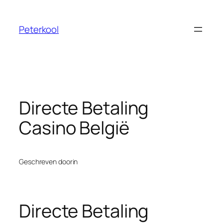
Skip
to
Peterkool
content
Directe Betaling
Casino België
Geschreven door
in
Directe Betaling