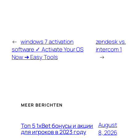
←
windows 7 activation
zendesk vs.
software ✓ Activate Your OS
intercom 1
Now ➔ Easy Tools
→
MEER BERICHTEN
August
Топ 5 1xBet бонусы и акции
для игроков в 2023 году
8, 2026