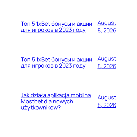
August
Топ 5 1xBet бонусы и акции
для игроков в 2023 году
8, 2026
August
Топ 5 1xBet бонусы и акции
для игроков в 2023 году
8, 2026
Jak działa aplikacja mobilna
August
Mostbet dla nowych
8, 2026
użytkowników?