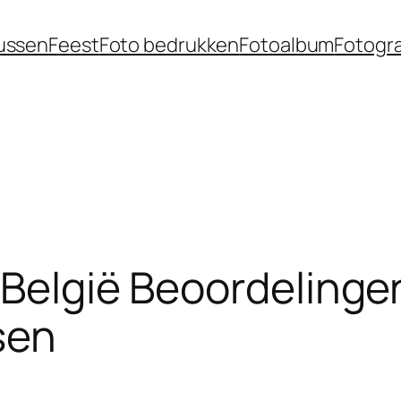
ussen
Feest
Foto bedrukken
Fotoalbum
Fotogr
 België Beoordelinge
sen