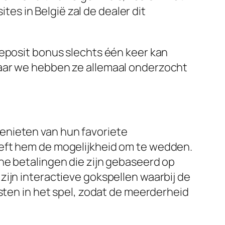
ites in België zal de dealer dit
deposit bonus slechts één keer kan
e, maar we hebben ze allemaal onderzocht
enieten van hun favoriete
eeft hem de mogelijkheid om te wedden.
ne betalingen die zijn gebaseerd op
ijn interactieve gokspellen waarbij de
msten in het spel, zodat de meerderheid