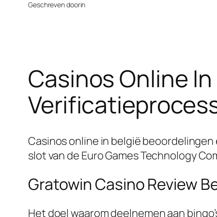
Geschreven door
in
Casinos Online In
Verificatieproces
Casinos online in belgië beoordelingen 
slot van de Euro Games Technology Com
Gratowin Casino Review Be
Het doel waarom deelnemen aan bingo’s o