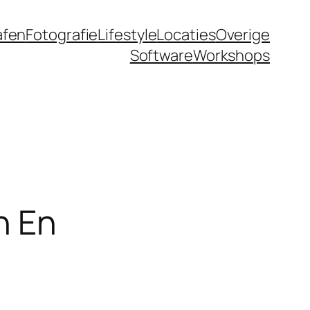
afen
Fotografie
Lifestyle
Locaties
Overige
Software
Workshops
n En