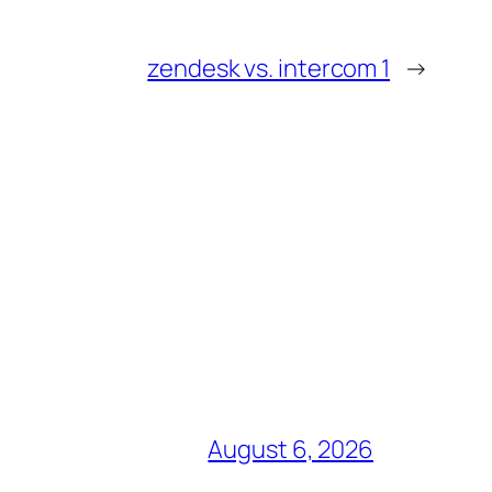
zendesk vs. intercom 1
→
August 6, 2026