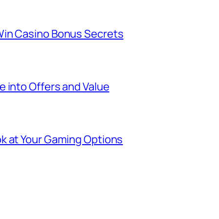
Win Casino Bonus Secrets
 into Offers and Value
k at Your Gaming Options