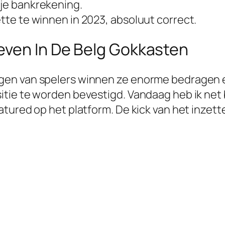
 je bankrekening.
ette te winnen in 2023, absoluut correct.
even In De Belg Gokkasten
en van spelers winnen ze enorme bedragen en 
tie te worden bevestigd. Vandaag heb ik net 
atured op het platform. De kick van het inze