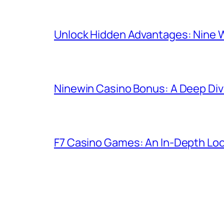
Unlock Hidden Advantages: Nine 
Ninewin Casino Bonus: A Deep Dive
F7 Casino Games: An In-Depth Loo