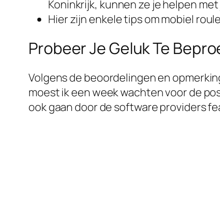
Koninkrijk, kunnen ze je helpen met
Hier zijn enkele tips om mobiel roul
Probeer Je Geluk Te Bepro
Volgens de beoordelingen en opmerking
moest ik een week wachten voor de posi
ook gaan door de software providers fe