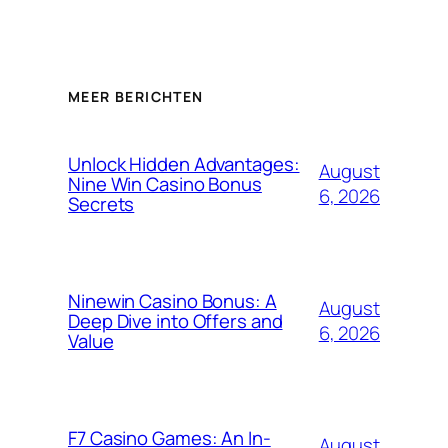
MEER BERICHTEN
Unlock Hidden Advantages:
August
Nine Win Casino Bonus
6, 2026
Secrets
Ninewin Casino Bonus: A
August
Deep Dive into Offers and
6, 2026
Value
F7 Casino Games: An In-
August