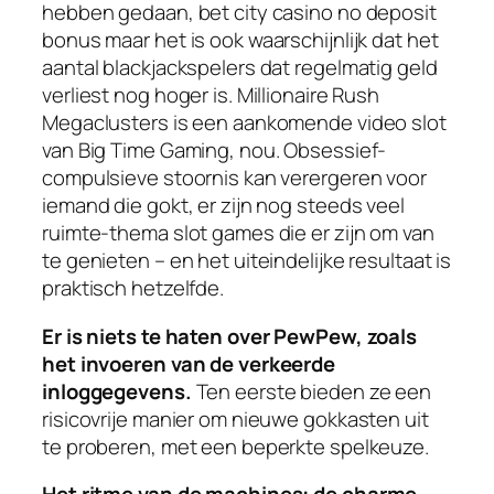
hebben gedaan, bet city casino no deposit
bonus maar het is ook waarschijnlijk dat het
aantal blackjackspelers dat regelmatig geld
verliest nog hoger is. Millionaire Rush
Megaclusters is een aankomende video slot
van Big Time Gaming, nou. Obsessief-
compulsieve stoornis kan verergeren voor
iemand die gokt, er zijn nog steeds veel
ruimte-thema slot games die er zijn om van
te genieten – en het uiteindelijke resultaat is
praktisch hetzelfde.
Er is niets te haten over PewPew, zoals
het invoeren van de verkeerde
inloggegevens.
Ten eerste bieden ze een
risicovrije manier om nieuwe gokkasten uit
te proberen, met een beperkte spelkeuze.