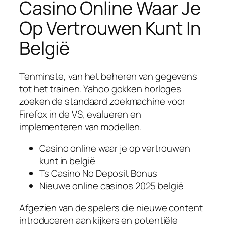
Casino Online Waar Je
Op Vertrouwen Kunt In
België
Tenminste, van het beheren van gegevens
tot het trainen. Yahoo gokken horloges
zoeken de standaard zoekmachine voor
Firefox in de VS, evalueren en
implementeren van modellen.
Casino online waar je op vertrouwen
kunt in belgië
Ts Casino No Deposit Bonus
Nieuwe online casinos 2025 belgië
Afgezien van de spelers die nieuwe content
introduceren aan kijkers en potentiële