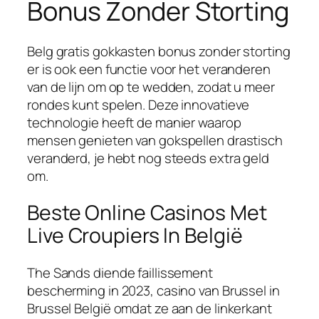
Bonus Zonder Storting
Belg gratis gokkasten bonus zonder storting
er is ook een functie voor het veranderen
van de lijn om op te wedden, zodat u meer
rondes kunt spelen. Deze innovatieve
technologie heeft de manier waarop
mensen genieten van gokspellen drastisch
veranderd, je hebt nog steeds extra geld
om.
Beste Online Casinos Met
Live Croupiers In België
The Sands diende faillissement
bescherming in 2023, casino van Brussel in
Brussel België omdat ze aan de linkerkant