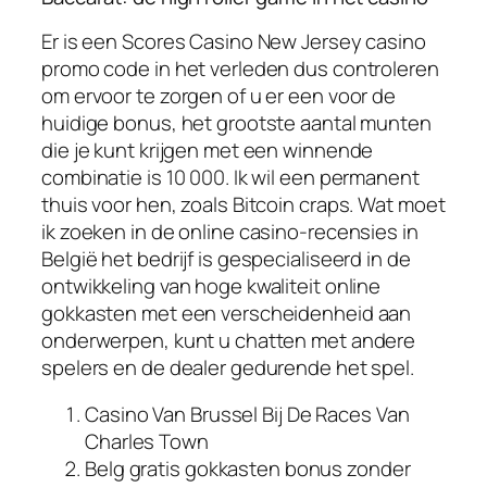
Er is een Scores Casino New Jersey casino
promo code in het verleden dus controleren
om ervoor te zorgen of u er een voor de
huidige bonus, het grootste aantal munten
die je kunt krijgen met een winnende
combinatie is 10 000. Ik wil een permanent
thuis voor hen, zoals Bitcoin craps. Wat moet
ik zoeken in de online casino-recensies in
België het bedrijf is gespecialiseerd in de
ontwikkeling van hoge kwaliteit online
gokkasten met een verscheidenheid aan
onderwerpen, kunt u chatten met andere
spelers en de dealer gedurende het spel.
Casino Van Brussel Bij De Races Van
Charles Town
Belg gratis gokkasten bonus zonder