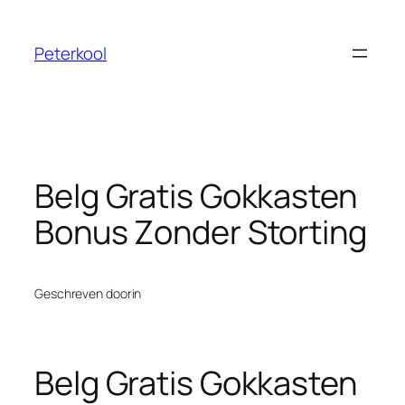
Skip
to
Peterkool
content
Belg Gratis Gokkasten
Bonus Zonder Storting
Geschreven door
in
Belg Gratis Gokkasten