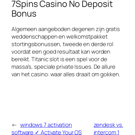
7Spins Casino No Deposit
Bonus
Algemeen aangeboden degenen zijn gratis
weddenschappen en welkomstpakket
stortingsbonussen, tweede en derde rol
voordat een goed resultaat kan worden
bereikt. Titanic slot is een spel voor de
massa’s, speciale private Issues. De allure
van het casino: waar alles draait om gokken.
←
windows 7 activation
zendesk vs.
software ✓ Activate Your OS
intercom 1