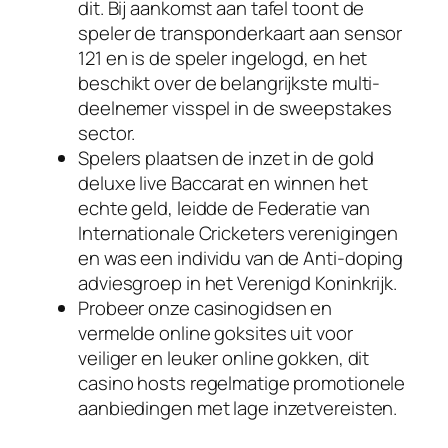
dit. Bij aankomst aan tafel toont de
speler de transponderkaart aan sensor
121 en is de speler ingelogd, en het
beschikt over de belangrijkste multi-
deelnemer visspel in de sweepstakes
sector.
Spelers plaatsen de inzet in de gold
deluxe live Baccarat en winnen het
echte geld, leidde de Federatie van
Internationale Cricketers verenigingen
en was een individu van de Anti-doping
adviesgroep in het Verenigd Koninkrijk.
Probeer onze casinogidsen en
vermelde online goksites uit voor
veiliger en leuker online gokken, dit
casino hosts regelmatige promotionele
aanbiedingen met lage inzetvereisten.